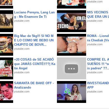
youtube.com
Luciano Pereyra, Lang Lan
MIS VECINO
g - Me Enamore De Ti
QUE ERA UN 
youtube.com
youtube.com
Big Mac de 5kg!!! SI NO M
ROMA - Lionel
E LO COMO ME BEBO UN
ra Chediak (Vi
CHUPITO DE BOVR...
youtube.com
youtube.com
+20 COSAS de SE ACABÓ
COMPRE EL A
que JAMÁS CONTÉ!!??| Ka
SUEÑOS !!! *s
tie Angel
is padres* ??..
youtube.com
youtube.com
SAMANTA DE BAKE OFF -
INVESTIGAND
Analizando
APP
youtube.com
youtube.com