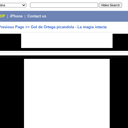
POP
|
iPhone
|
Contact us
Previous Page
>>
Gol de Ortega picandola - La magia intacta