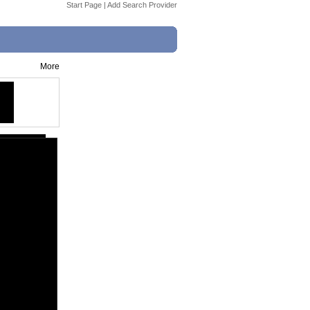
Start Page
|
Add Search Provider
More