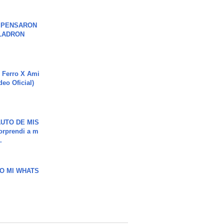
S PENSARON
LADRON
 Ferro X Ami
deo Oficial)
UTO DE MIS
orprendi a m
.
O MI WHATS