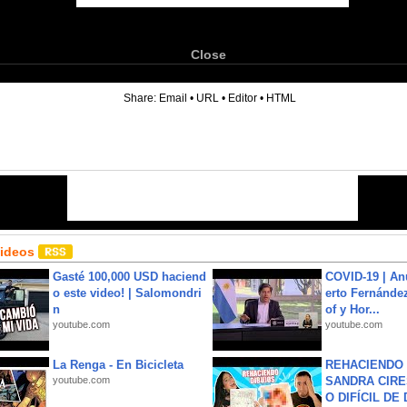
Close
6
Share:
Email
•
URL
•
Editor
•
HTML
Videos
Gasté 100,000 USD haciend
COVID-19 | An
o este video! | Salomondri
erto Fernández
n
of y Hor...
youtube.com
youtube.com
La Renga - En Bicicleta
REHACIENDO 
youtube.com
SANDRA CIRE
O DIFÍCIL DE 