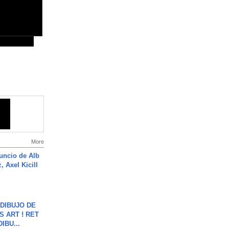
More
uncio de Alb
, Axel Kicill
DIBUJO DE
S ART ! RET
DIBU...