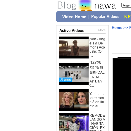
Video Home
|
Popular Videos
|
K-
Home
>>
Active Videos
More
jxdn - Ang
els & De
mons Aco
ustic (Of
f...
ITZY(있
지) "달라
달라(DAL
LA DALL
A)" Dan
c...
Yanina La
torre rom
pió en lla
nto al ...
REMODE
LANDO M
I HABITA
CIÓN: EX