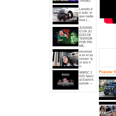
TREMO
Lavado d
e auto: lo
que nadie
lava (...
JUGAND
O UN JU
EGO DE
TERROR
POR PRI
ME...
encerrad
a en el as
censor *p
or dos h
o...
Popular 
WWDC 2
020 Speci
al Event K
eynote —
...