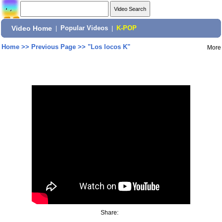
Video Home
|
Popular Videos
|
K-POP
Home
>>
Previous Page
>>
"Los locos K"
More
Share: