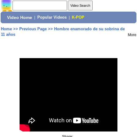
Video Home
|
Popular Videos
|
K-POP
Home
>>
Previous Page
>>
Hombre enamorado de su sobrina de
11 años
More
Share: