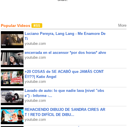
Popular Videos
More
Luciano Pereyra, Lang Lang - Me Enamore De
Ti
youtube.com
encerrada en el ascensor *por dos horas* ahre
youtube.com
+20 COSAS de SE ACABÓ que JAMÁS CONT
É!!??| Katie Angel
youtube.com
Lavado de auto: lo que nadie lava (nivel "obs
e") - Informe -...
youtube.com
REHACIENDO DIBUJO DE SANDRA CIRES AR
T ! RETO DIFÍCIL DE DIBU...
youtube.com