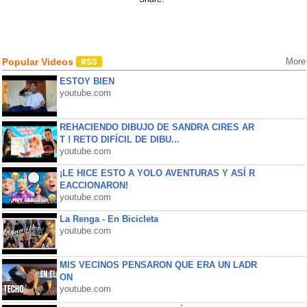
Popular Videos
More
ESTOY BIEN
youtube.com
REHACIENDO DIBUJO DE SANDRA CIRES AR
T ! RETO DIFÍCIL DE DIBU...
youtube.com
¡LE HICE ESTO A YOLO AVENTURAS Y ASÍ R
EACCIONARON!
youtube.com
La Renga - En Bicicleta
youtube.com
MIS VECINOS PENSARON QUE ERA UN LADR
ON
youtube.com