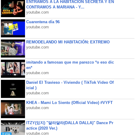
ENTRAMOS A LA HABITACIÓN SECRETA Y EN
CONTRAMOS A MARIANA - Y...
youtube.com
Cuarentena día 96
youtube.com
REMODELANDO MI HABITACIÓN: EXTREMO
youtube.com
imitando a famosas que me parezco *o eso dic
en*
youtube.com
Daniel El Travieso - Viviendo ( TikTok Video Of
icial )
youtube.com
KHEA - Mami Lo Siento (Official Video) #VYFT
youtube.com
ITZY(있지) "달라달라(DALLA DALLA)" Dance Pr
actice (2020 Ver.)
youtube.com