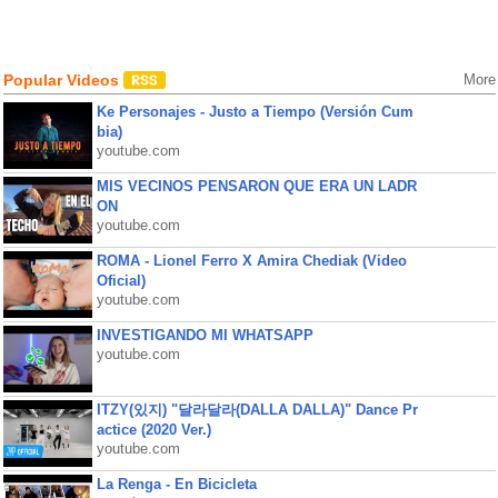
Popular Videos
More
Ke Personajes - Justo a Tiempo (Versión Cum
bia)
youtube.com
MIS VECINOS PENSARON QUE ERA UN LADR
ON
youtube.com
ROMA - Lionel Ferro X Amira Chediak (Video
Oficial)
youtube.com
INVESTIGANDO MI WHATSAPP
youtube.com
ITZY(있지) "달라달라(DALLA DALLA)" Dance Pr
actice (2020 Ver.)
youtube.com
La Renga - En Bicicleta