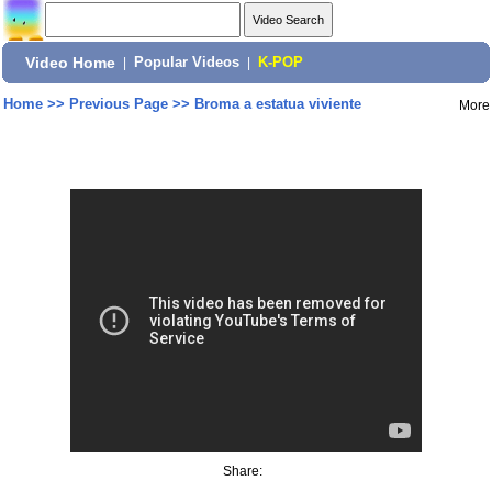
Video Home
|
Popular Videos
|
K-POP
Home
>>
Previous Page
>>
Broma a estatua viviente
More
Share: