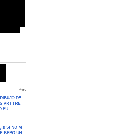
More
DIBUJO DE
S ART ! RET
DIBU...
g!!! SI NO M
E BEBO UN