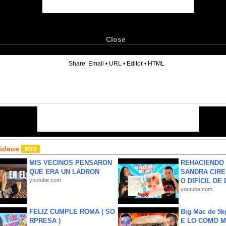
Close
6
Share:
Email
•
URL
•
Editor
•
HTML
Videos
MIS VECINOS PENSARON
REHACIENDO 
QUE ERA UN LADRON
SANDRA CIRE
youtube.com
O DIFÍCIL DE 
youtube.com
FELIZ CUMPLE ROMA ( SO
Big Mac de 5k
RPRESA )
E LO COMO M