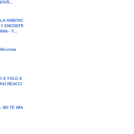
OVR...
LA HABITAC
 Y ENCONTR
NA - Y...
Bicicleta
O A YOLO A
ASÍ REACCI
 - NO TE IMA