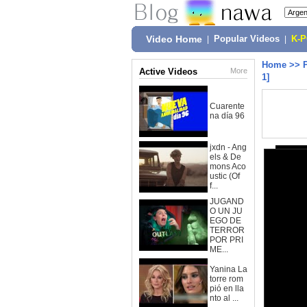
Video Home
|
Popular Videos
|
K-
Home
>>
Active Videos
More
1]
Cuarente
na día 96
jxdn - Ang
els & De
mons Aco
ustic (Of
f...
JUGAND
O UN JU
EGO DE
TERROR
POR PRI
ME...
Yanina La
torre rom
pió en lla
nto al ...