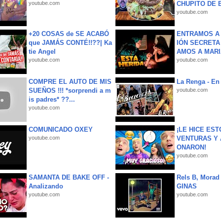
youtube.com
CHUPITO DE B
youtube.com
+20 COSAS de SE ACABÓ
ENTRAMOS A 
que JAMÁS CONTÉ!!??| Ka
IÓN SECRETA
tie Angel
AMOS A MARIA
youtube.com
youtube.com
COMPRE EL AUTO DE MIS
La Renga - En 
SUEÑOS !!! *sorprendi a m
youtube.com
is padres* ??...
youtube.com
COMUNICADO OXEY
¡LE HICE EST
youtube.com
VENTURAS Y 
ONARON!
youtube.com
SAMANTA DE BAKE OFF -
Rels B, Morad
Analizando
GINAS
youtube.com
youtube.com