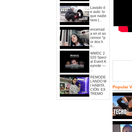
Lavado d
e auto: lo
que nadie
lava (...
encerrad
a en el as
censor *p
or dos h
o...
WWDC 2
020 Speci
al Event K
eynote —
...
REMODE
LANDO M
I HABITA
Popular 
CIÓN: EX
TREMO