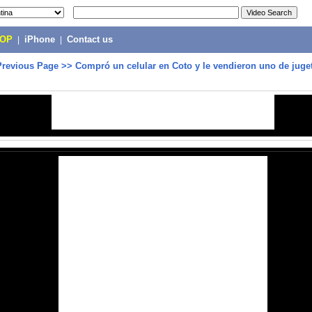
POP
|
iPhone
|
Contact us
Previous Page
>>
Compró un celular en Coto y le vendieron uno de juget