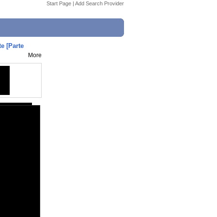
Start Page
|
Add Search Provider
e [Parte
More