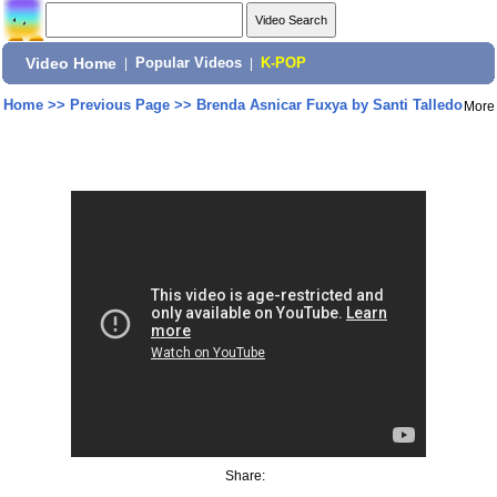
Video Home
|
Popular Videos
|
K-POP
Home
>>
Previous Page
>>
Brenda Asnicar Fuxya by Santi Talledo
More
Share: