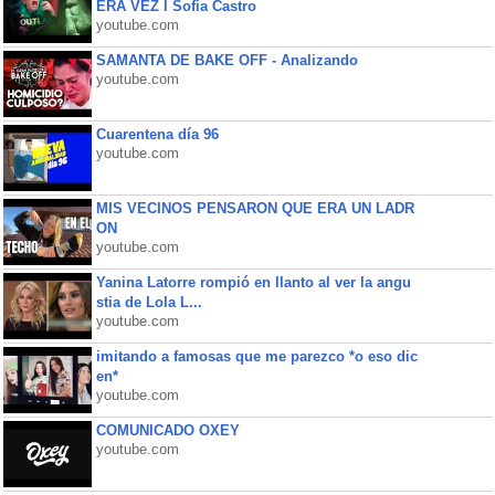
ERA VEZ l Sofia Castro
youtube.com
SAMANTA DE BAKE OFF - Analizando
youtube.com
Cuarentena día 96
youtube.com
MIS VECINOS PENSARON QUE ERA UN LADR
ON
youtube.com
Yanina Latorre rompió en llanto al ver la angu
stia de Lola L...
youtube.com
imitando a famosas que me parezco *o eso dic
en*
youtube.com
COMUNICADO OXEY
youtube.com