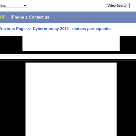
POP
|
iPhone
|
Contact us
Previous Page
>>
Cybermonday 2013 - marcas participantes