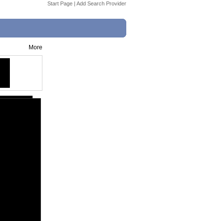
Start Page
|
Add Search Provider
More