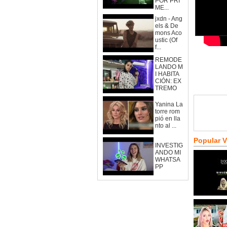
POR PRI
ME...
jxdn - Ang
els & De
mons Aco
ustic (Of
f...
REMODE
LANDO M
I HABITA
CIÓN: EX
TREMO
Yanina La
torre rom
pió en lla
nto al ...
Popular 
INVESTIG
ANDO MI
WHATSA
PP