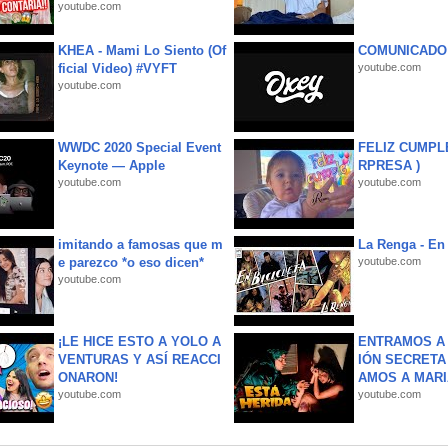
youtube.com
KHEA - Mami Lo Siento (Of
COMUNICADO
ficial Video) #VYFT
youtube.com
youtube.com
WWDC 2020 Special Event
FELIZ CUMPL
Keynote — Apple
RPRESA )
youtube.com
youtube.com
imitando a famosas que m
La Renga - En 
e parezco *o eso dicen*
youtube.com
youtube.com
¡LE HICE ESTO A YOLO A
ENTRAMOS A 
VENTURAS Y ASÍ REACCI
IÓN SECRETA
ONARON!
AMOS A MARIA
youtube.com
youtube.com