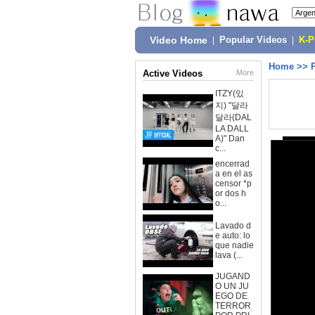
Video Home
|
Popular Videos
|
K-
Home
>>
Active Videos
More
ITZY(있
지) "달라
달라(DAL
LA DALL
A)" Dan
c...
encerrad
a en el as
censor *p
or dos h
o...
Lavado d
e auto: lo
que nadie
lava (...
JUGAND
O UN JU
EGO DE
TERROR