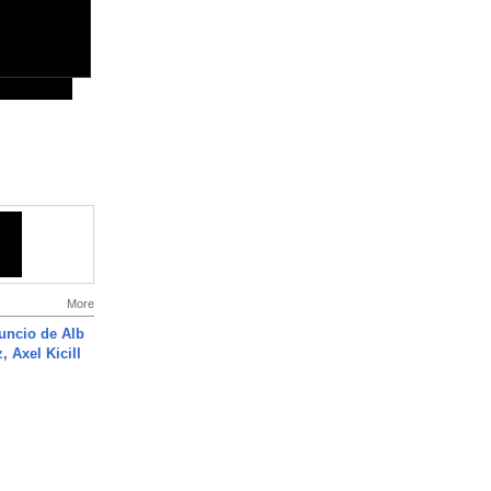
More
uncio de Alb
, Axel Kicill