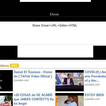
Close
6
Share:
Email
•
URL
•
Editor
•
HTML
Videos
Daniel El Travieso - Vivien
COVID-19 | An
do ( TikTok Video Oficial )
erto Fernández
youtube.com
of y Hor...
youtube.com
+20 COSAS de SE ACABÓ
ESTOY BIEN
que JAMÁS CONTÉ!!??| Ka
youtube.com
tie Angel