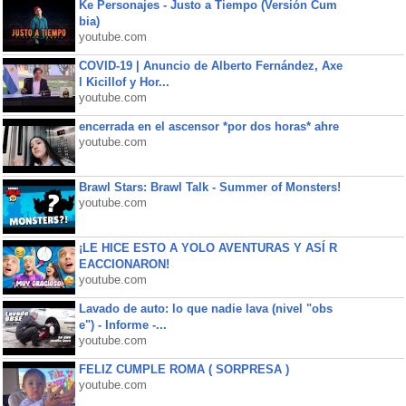
Ke Personajes - Justo a Tiempo (Versión Cum
bia)
youtube.com
COVID-19 | Anuncio de Alberto Fernández, Axe
l Kicillof y Hor...
youtube.com
encerrada en el ascensor *por dos horas* ahre
youtube.com
Brawl Stars: Brawl Talk - Summer of Monsters!
youtube.com
¡LE HICE ESTO A YOLO AVENTURAS Y ASÍ R
EACCIONARON!
youtube.com
Lavado de auto: lo que nadie lava (nivel "obs
e") - Informe -...
youtube.com
FELIZ CUMPLE ROMA ( SORPRESA )
youtube.com