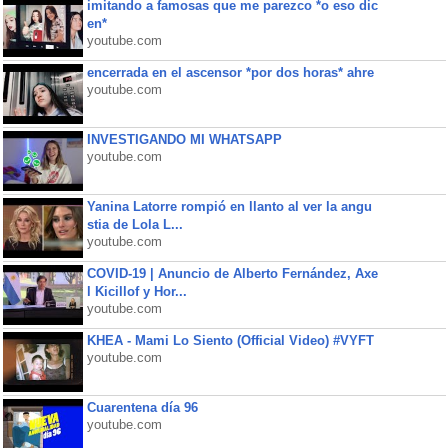
imitando a famosas que me parezco *o eso dic
en*
youtube.com
encerrada en el ascensor *por dos horas* ahre
youtube.com
INVESTIGANDO MI WHATSAPP
youtube.com
Yanina Latorre rompió en llanto al ver la angu
stia de Lola L...
youtube.com
COVID-19 | Anuncio de Alberto Fernández, Axe
l Kicillof y Hor...
youtube.com
KHEA - Mami Lo Siento (Official Video) #VYFT
youtube.com
Cuarentena día 96
youtube.com