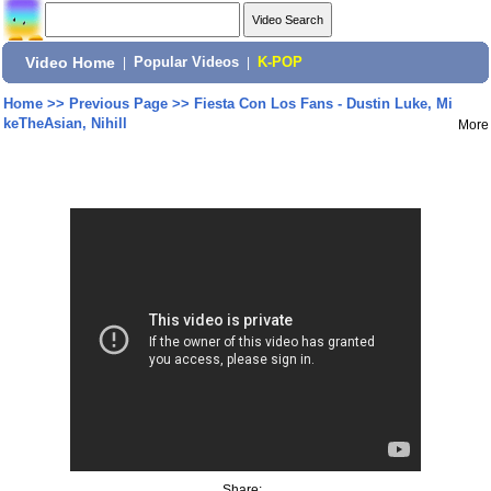
Video Home
|
Popular Videos
|
K-POP
Home
>>
Previous Page
>>
Fiesta Con Los Fans - Dustin Luke, Mi
keTheAsian, Nihill
More
Share: