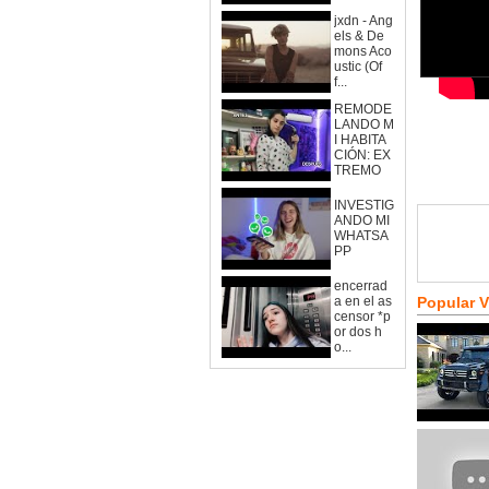
jxdn - Ang
els & De
mons Aco
ustic (Of
f...
REMODE
LANDO M
I HABITA
CIÓN: EX
TREMO
INVESTIG
ANDO MI
WHATSA
PP
encerrad
a en el as
Popular 
censor *p
or dos h
o...