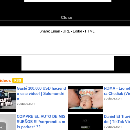
Close
6
Share:
Email
•
URL
•
Editor
•
HTML
Videos
Gasté 100,000 USD haciend
ROMA - Lionel
o este video! | Salomondri
ra Chediak (Vi
n
youtube.com
youtube.com
COMPRE EL AUTO DE MIS
Daniel El Trav
SUEÑOS !!! *sorprendi a m
do ( TikTok Vid
is padres* ??...
youtube.com