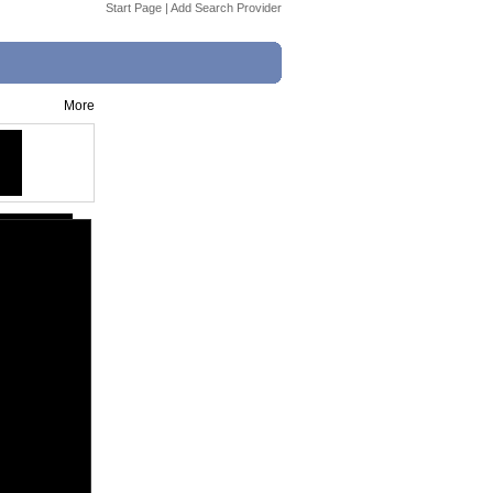
Start Page
|
Add Search Provider
More