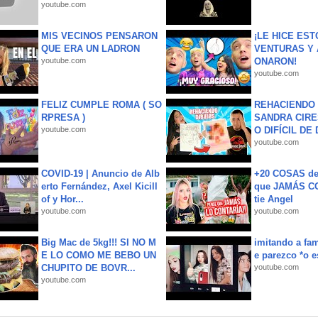
youtube.com
MIS VECINOS PENSARON
¡LE HICE EST
QUE ERA UN LADRON
VENTURAS Y 
youtube.com
ONARON!
youtube.com
FELIZ CUMPLE ROMA ( SO
REHACIENDO 
RPRESA )
SANDRA CIRE
youtube.com
O DIFÍCIL DE 
youtube.com
COVID-19 | Anuncio de Alb
+20 COSAS d
erto Fernández, Axel Kicill
que JAMÁS CO
of y Hor...
tie Angel
youtube.com
youtube.com
Big Mac de 5kg!!! SI NO M
imitando a fa
E LO COMO ME BEBO UN
e parezco *o e
CHUPITO DE BOVR...
youtube.com
youtube.com