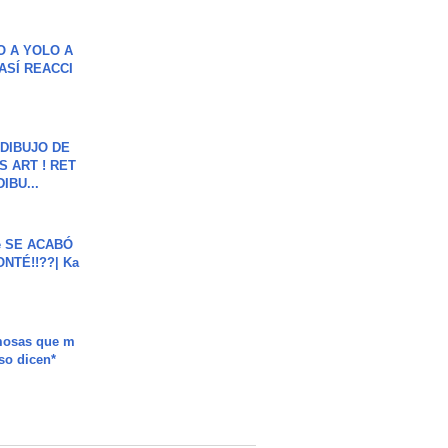
O A YOLO A
ASÍ REACCI
DIBUJO DE
S ART ! RET
DIBU...
e SE ACABÓ
NTÉ!!??| Ka
mosas que m
so dicen*