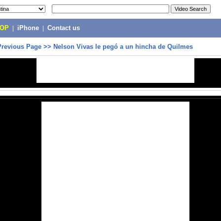
POP
|
iPhone
|
Contact us
Previous Page
>>
Nelson Vivas le pegó a un hincha de Quilmes