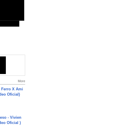
More
 Ferro X Ami
deo Oficial)
ieso - Vivien
eo Oficial )