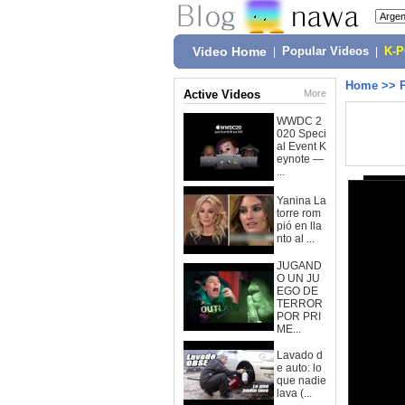
Video Home
|
Popular Videos
|
K-
Home
>>
Active Videos
More
WWDC 2
020 Speci
al Event K
eynote —
...
Yanina La
torre rom
pió en lla
nto al ...
JUGAND
O UN JU
EGO DE
TERROR
POR PRI
ME...
Lavado d
e auto: lo
que nadie
lava (...