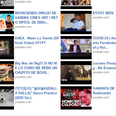
youtube.com
REHACIENDO DIBUJO DE
ESTOY BIEN
SANDRA CIRES ART ! RET
youtube.com
O DIFÍCIL DE DIBU...
youtube.com
KHEA - Mami Lo Siento (Of
COVID-19 | An
ficial Video) #VYFT
erto Fernández
youtube.com
of y Hor...
youtube.com
Big Mac de 5kg!!! SI NO M
Luciano Perey
E LO COMO ME BEBO UN
g - Me Enamor
CHUPITO DE BOVR...
youtube.com
youtube.com
ITZY(있지) "달라달라(DALL
SAMANTA DE 
A DALLA)" Dance Practice
Analizando
(2020 Ver.)
youtube.com
youtube.com