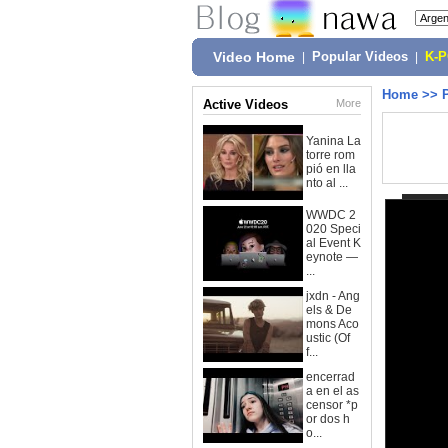
Video Home
|
Popular Videos
|
K-
Home
>>
Active Videos
More
Yanina La
torre rom
pió en lla
nto al ...
WWDC 2
020 Speci
al Event K
eynote —
...
jxdn - Ang
els & De
mons Aco
ustic (Of
f...
encerrad
a en el as
censor *p
or dos h
o...