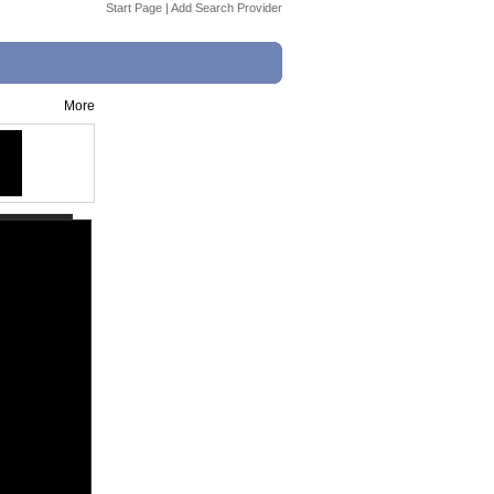
Start Page
|
Add Search Provider
More