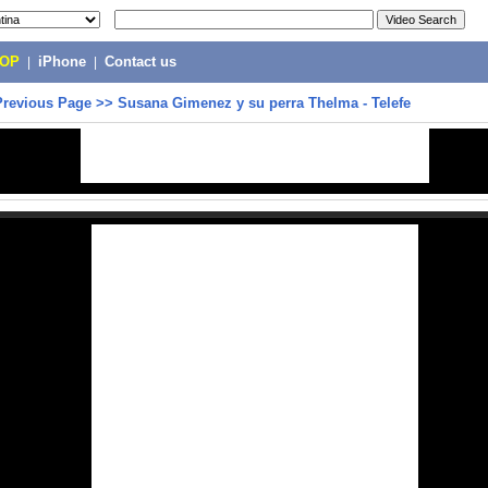
POP
|
iPhone
|
Contact us
Previous Page
>>
Susana Gimenez y su perra Thelma - Telefe