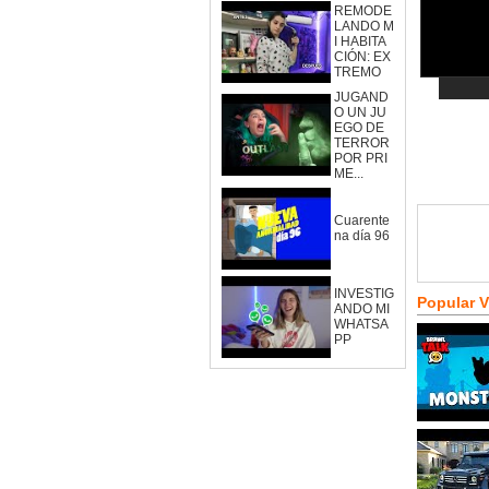
REMODE
LANDO M
I HABITA
CIÓN: EX
TREMO
JUGAND
O UN JU
EGO DE
TERROR
POR PRI
ME...
Cuarente
na día 96
INVESTIG
Popular 
ANDO MI
WHATSA
PP