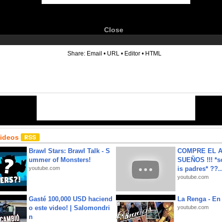
Close
6
Share:
Email
•
URL
•
Editor
•
HTML
Videos
Brawl Stars: Brawl Talk - S
COMPRE EL A
ummer of Monsters!
SUEÑOS !!! *s
youtube.com
is padres* ??..
youtube.com
Gasté 100,000 USD haciend
La Renga - En 
o este video! | Salomondri
youtube.com
n