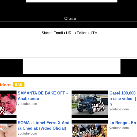
Close
6
Share:
Email
•
URL
•
Editor
•
HTML
Videos
SAMANTA DE BAKE OFF -
Gasté 100,000
Analizando
o este video! 
youtube.com
n
youtube.com
ROMA - Lionel Ferro X Ami
La Renga - En 
ra Chediak (Video Oficial)
youtube.com
youtube.com