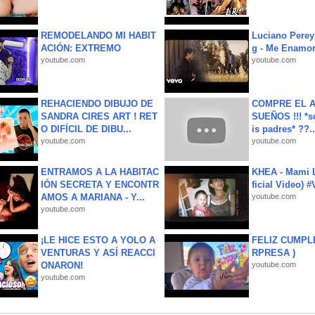
REMODELANDO MI HABIT
Luciano Perey
ACIÓN: EXTREMO
g - Me Enamor
youtube.com
youtube.com
REHACIENDO DIBUJO DE
COMPRE EL A
SANDRA CIRES ART ! RET
SUEÑOS !!! *s
O DIFÍCIL DE DIBU...
is padres* ??..
youtube.com
youtube.com
ENTRAMOS A LA HABITAC
KHEA - Mami L
IÓN SECRETA Y ENCONTR
ficial Video) 
AMOS A MARIANA - Y...
youtube.com
youtube.com
¡LE HICE ESTO A YOLO A
FELIZ CUMPL
VENTURAS Y ASÍ REACCI
RPRESA )
ONARON!
youtube.com
youtube.com