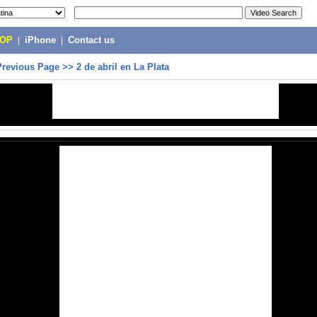
POP
|
iPhone
|
Contact us
Previous Page
>>
2 de abril en La Plata