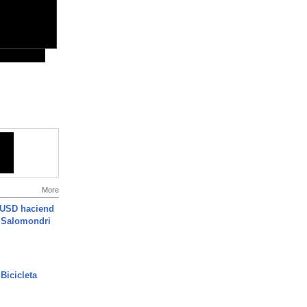
More
 USD haciend
| Salomondri
Bicicleta