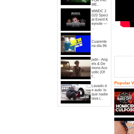
POR PRI
ME...
WWDC 2
020 Speci
al Event K
eynote —
...
Cuarente
na día 96
jxdn - Ang
els & De
mons Aco
ustic (Of
f...
Popular 
Lavado d
e auto: lo
que nadie
lava (...