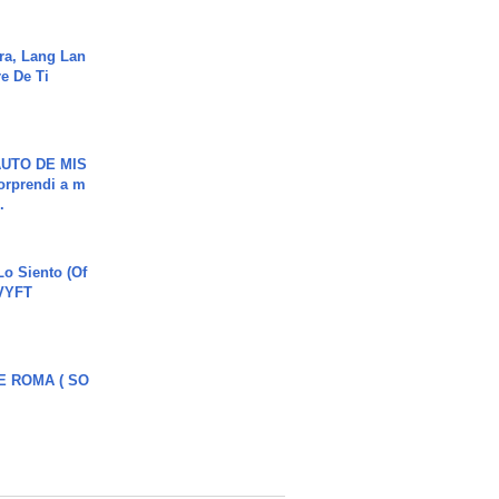
ra, Lang Lan
e De Ti
UTO DE MIS
orprendi a m
.
o Siento (Of
#VYFT
E ROMA ( SO