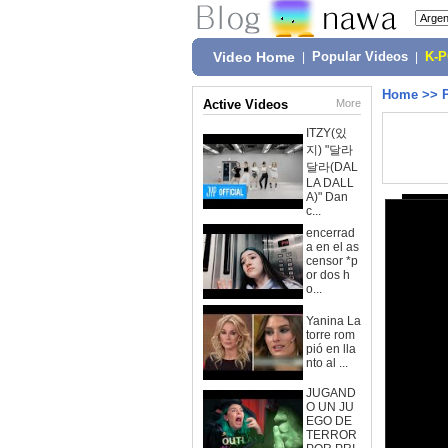
Video Home
|
Popular Videos
|
K-
Home
>>
Active Videos
More
ITZY(있
지) "달라
달라(DAL
LA DALL
A)" Dan
c...
encerrad
a en el as
censor *p
or dos h
o...
Yanina La
torre rom
pió en lla
nto al ...
JUGAND
O UN JU
EGO DE
TERROR