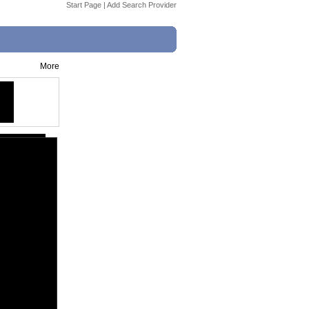
Start Page
|
Add Search Provider
More