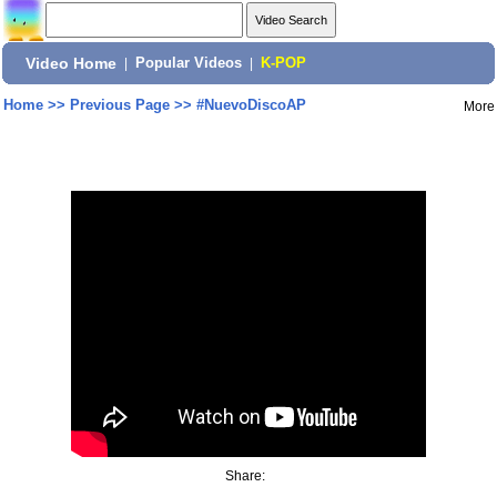
Video Home
|
Popular Videos
|
K-POP
Home
>>
Previous Page
>>
#NuevoDiscoAP
More
Share: