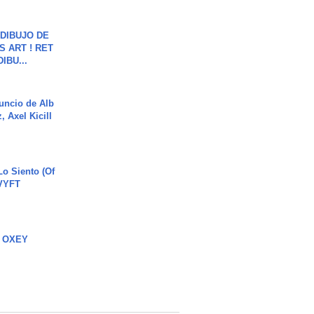
DIBUJO DE
S ART ! RET
DIBU...
uncio de Alb
, Axel Kicill
o Siento (Of
#VYFT
 OXEY