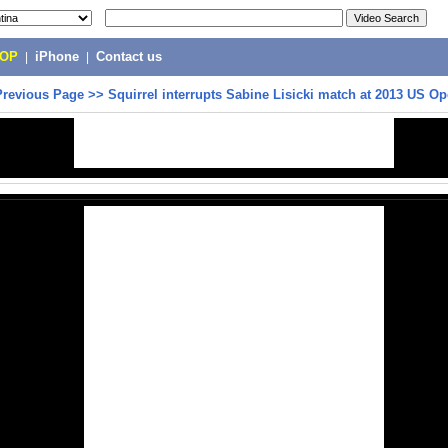
POP
|
iPhone
|
Contact us
Previous Page
>>
Squirrel interrupts Sabine Lisicki match at 2013 US O