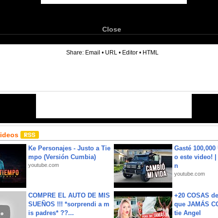
Close
6
Share:
Email
•
URL
•
Editor
•
HTML
Videos
Ke Personajes - Justo a Tie
Gasté 100,000
mpo (Versión Cumbia)
o este video! 
youtube.com
n
youtube.com
COMPRE EL AUTO DE MIS
+20 COSAS d
SUEÑOS !!! *sorprendi a m
que JAMÁS CO
is padres* ??...
tie Angel