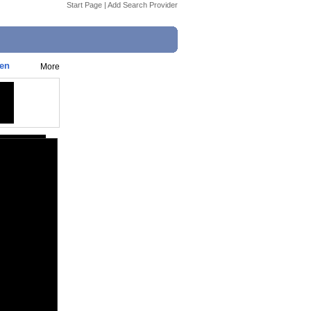
Start Page
|
Add Search Provider
pen
More