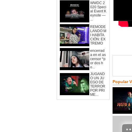
WWDC 2
020 Speci
al Event K
eynote —
...
REMODE
LANDO M
I HABITA
CIÓN: EX
TREMO
encerrad
a en el as
censor *p
or dos h
o...
JUGAND
O UN JU
Popular 
EGO DE
TERROR
POR PRI
ME...