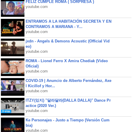
FELIZ CUMPLE ROMA ( SORPRESA )
youtube.com
ENTRAMOS A LA HABITACIÓN SECRETA Y EN
CONTRAMOS A MARIANA - Y...
youtube.com
jxdn - Angels & Demons Acoustic (Official Vid
eo)
youtube.com
ROMA - Lionel Ferro X Amira Chediak (Video
Oficial)
youtube.com
COVID-19 | Anuncio de Alberto Fernández, Axe
l Kicillof y Hor...
youtube.com
ITZY(있지) "달라달라(DALLA DALLA)" Dance Pr
actice (2020 Ver.)
youtube.com
Ke Personajes - Justo a Tiempo (Versión Cum
bia)
youtube.com