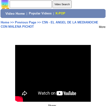
Video Home
|
Popular Videos
|
K-POP
Home
>>
Previous Page
>>
C5N - EL ANGEL DE LA MEDIANOCHE
CON MALENA PICHOT
More
Share: