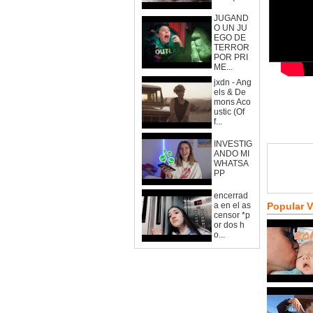
JUGAND
O UN JU
EGO DE
TERROR
POR PRI
ME...
jxdn - Ang
els & De
mons Aco
ustic (Of
f...
INVESTIG
ANDO MI
WHATSA
PP
encerrad
a en el as
Popular 
censor *p
or dos h
o...