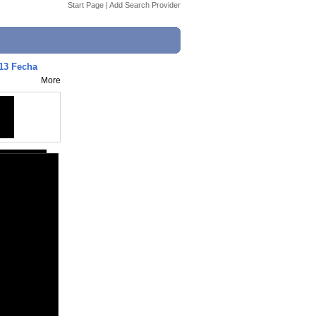
Start Page
|
Add Search Provider
013 Fecha
More