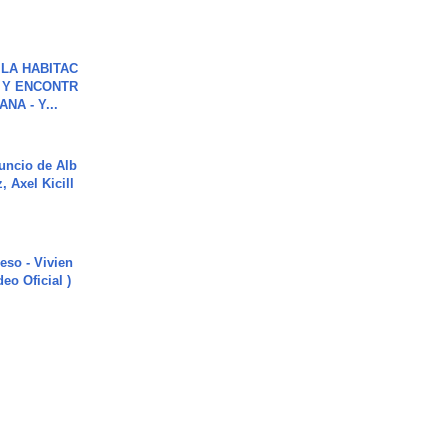
LA HABITAC
 Y ENCONTR
NA - Y...
uncio de Alb
, Axel Kicill
ieso - Vivien
eo Oficial )