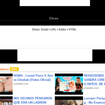
Close
6
Share:
Email
•
URL
•
Editor
•
HTML
Videos
ROMA - Lionel Ferro X Ami
REHACIENDO 
ra Chediak (Video Oficial)
SANDRA CIRE
youtube.com
O DIFÍCIL DE 
youtube.com
MIS VECINOS PENSARON
Luciano Perey
QUE ERA UN LADRON
g - Me Enamor