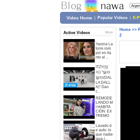
Video Home
|
Popular Videos
|
K-
Home
>>
Active Videos
More
2
Yanina La
torre rom
pió en lla
nto al ...
ITZY(있
지) "달라
달라(DAL
LA DALL
A)" Dan
c...
REMODE
LANDO M
I HABITA
CIÓN: EX
TREMO
Lavado d
e auto: lo
que nadie
lava (...