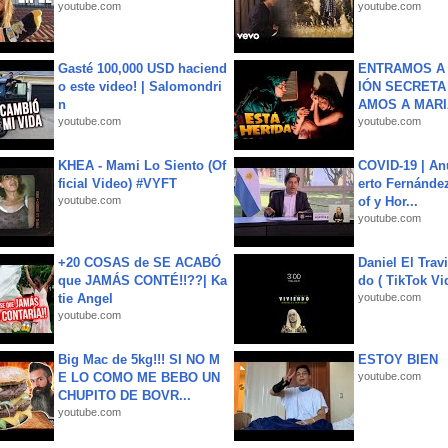
youtube.com
youtube.com
Gasté 100,000 USD haciend
ENTRAMOS A 
o este video! | Salomondri
IÓN SECRETA
n
AMOS A MARIA
youtube.com
youtube.com
KHEA - Mami Lo Siento (Of
COVID-19 | An
ficial Video) #VYFT
erto Fernández
youtube.com
of y Hor...
youtube.com
+20 COSAS de SE ACABÓ
Daniel El Trav
que JAMÁS CONTÉ!!??| Ka
do ( TikTok Vid
tie Angel
youtube.com
youtube.com
Big Mac de 5kg!!! SI NO M
ESTOY BIEN
E LO COMO ME BEBO UN
youtube.com
CHUPITO DE BOVR...
youtube.com