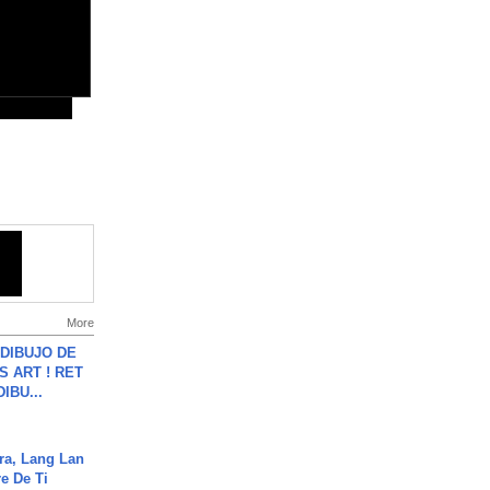
More
DIBUJO DE
S ART ! RET
DIBU...
ra, Lang Lan
e De Ti