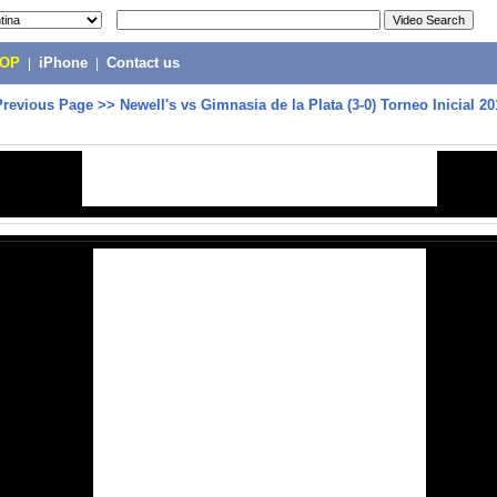
POP
|
iPhone
|
Contact us
Previous Page
>>
Newell's vs Gimnasia de la Plata (3-0) Torneo Inicial 2