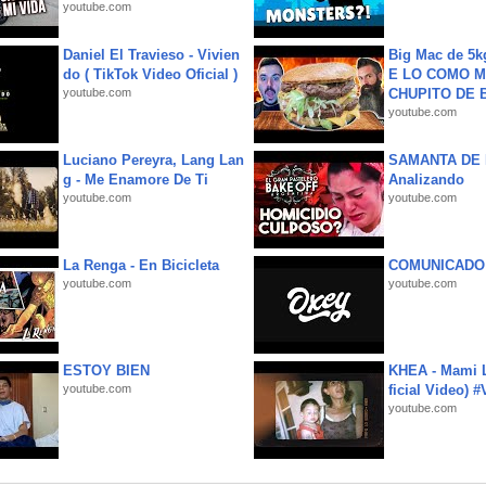
youtube.com
Daniel El Travieso - Vivien
Big Mac de 5k
do ( TikTok Video Oficial )
E LO COMO M
youtube.com
CHUPITO DE B
youtube.com
Luciano Pereyra, Lang Lan
SAMANTA DE 
g - Me Enamore De Ti
Analizando
youtube.com
youtube.com
La Renga - En Bicicleta
COMUNICADO
youtube.com
youtube.com
ESTOY BIEN
KHEA - Mami L
youtube.com
ficial Video) 
youtube.com