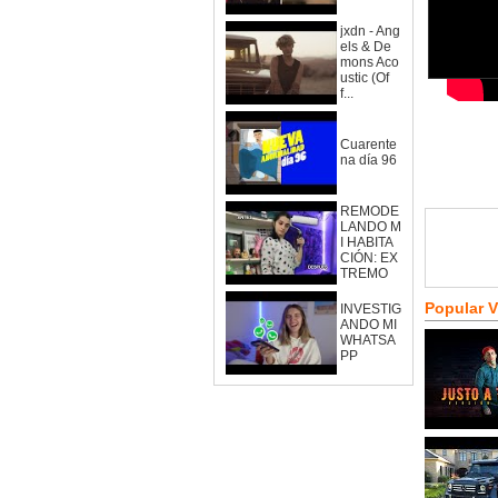
jxdn - Ang
els & De
mons Aco
ustic (Of
f...
Cuarente
na día 96
REMODE
LANDO M
I HABITA
CIÓN: EX
TREMO
Popular 
INVESTIG
ANDO MI
WHATSA
PP