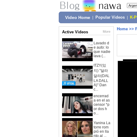
Video Home
|
Popular Videos
|
K-
Home
>>
Active Videos
More
Lavado d
e auto: lo
que nadie
lava (...
ITZY(있
지) "달라
달라(DAL
LA DALL
A)" Dan
c...
encerrad
a en el as
censor *p
or dos h
o...
Yanina La
torre rom
pió en lla
nto al ...