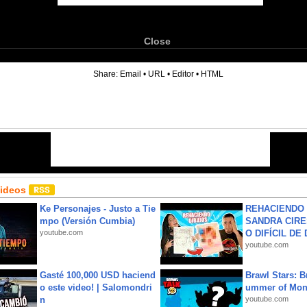
Close
6
Share:
Email
•
URL
•
Editor
•
HTML
Videos
Ke Personajes - Justo a Tie
REHACIENDO 
mpo (Versión Cumbia)
SANDRA CIRE
youtube.com
O DIFÍCIL DE 
youtube.com
Gasté 100,000 USD haciend
Brawl Stars: B
o este video! | Salomondri
ummer of Mon
n
youtube.com