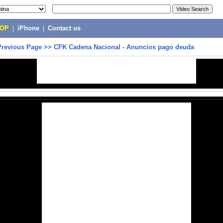
POP
|
iPhone
|
Contact us
Previous Page
>>
CFK Cadena Nacional - Anuncios pago deuda