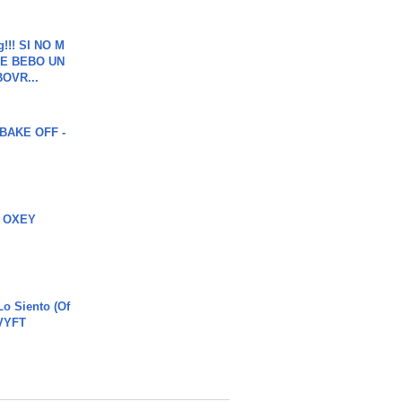
g!!! SI NO M
E BEBO UN
OVR...
BAKE OFF -
 OXEY
o Siento (Of
#VYFT