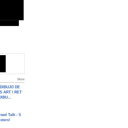
More
DIBUJO DE
S ART ! RET
DIBU...
rawl Talk - S
sters!