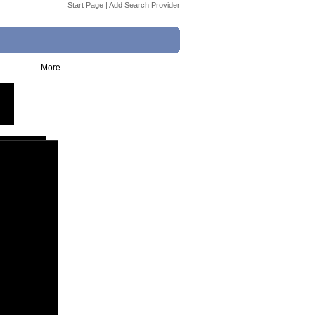
Start Page
|
Add Search Provider
More