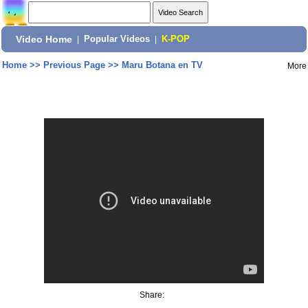
Video Home
|
Popular Videos
|
K-POP
Home
>>
Previous Page
>>
Maru Botana en TV
More
Share: