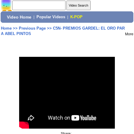
Video Home
|
Popular Videos
|
K-POP
Home
>>
Previous Page
>>
C5N- PREMIOS GARDEL: EL ORO PAR
A ABEL PINTOS
More
Share: