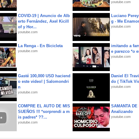
youtube.com
COVID-19 | Anuncio de Alb
Luciano Perey
erto Fernández, Axel Kicill
g - Me Enamor
of y Hor...
youtube.com
youtube.com
La Renga - En Bicicleta
imitando a fa
youtube.com
e parezco *o e
youtube.com
Gasté 100,000 USD haciend
Daniel El Trav
o este video! | Salomondri
do ( TikTok Vid
n
youtube.com
youtube.com
COMPRE EL AUTO DE MIS
SAMANTA DE 
SUEÑOS !!! *sorprendi a m
Analizando
is padres* ??...
youtube.com
youtube.com