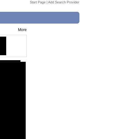
Start Page
|
Add Search Provider
More