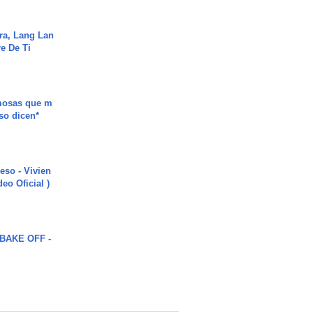
ra, Lang Lan
e De Ti
mosas que m
so dicen*
ieso - Vivien
eo Oficial )
BAKE OFF -