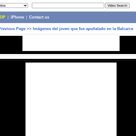
POP
|
iPhone
|
Contact us
Previous Page
>>
Imágenes del joven que fue apuñalado en la Balcarce