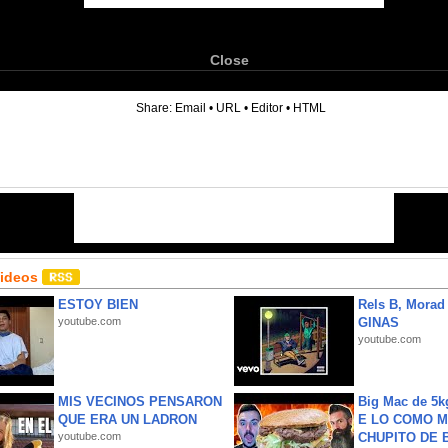
Close
6
Share:
Email
•
URL
•
Editor
•
HTML
Videos
ESTOY BIEN
Rels B, Morad
youtube.com
GINAS
youtube.com
MIS VECINOS PENSARON
Big Mac de 5k
QUE ERA UN LADRON
E LO COMO M
youtube.com
CHUPITO DE B