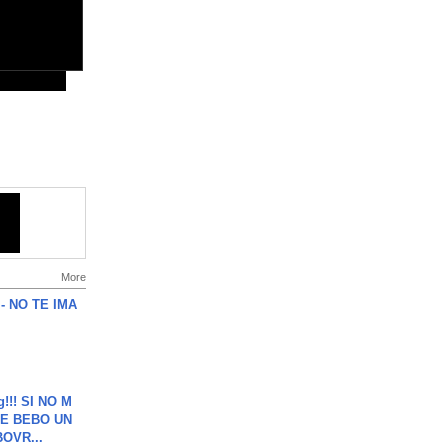
More
 - NO TE IMA
g!!! SI NO M
E BEBO UN
OVR...