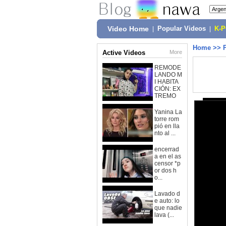
Video Home
|
Popular Videos
|
K-
Home
>>
Active Videos
More
REMODE
LANDO M
I HABITA
CIÓN: EX
TREMO
Yanina La
torre rom
pió en lla
nto al ...
encerrad
a en el as
censor *p
or dos h
o...
Lavado d
e auto: lo
que nadie
lava (...