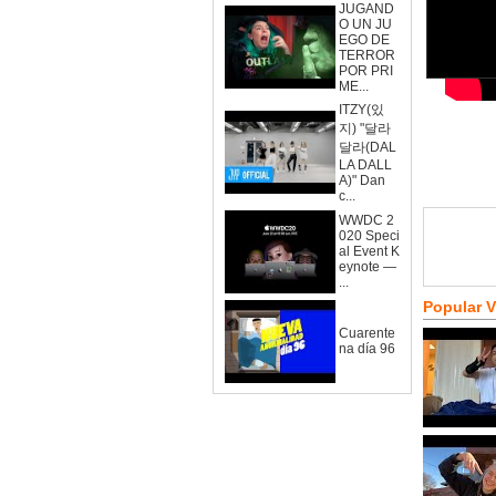
JUGAND
O UN JU
EGO DE
TERROR
POR PRI
ME...
ITZY(있
지) "달라
달라(DAL
LA DALL
A)" Dan
c...
WWDC 2
020 Speci
al Event K
eynote —
...
Popular 
Cuarente
na día 96