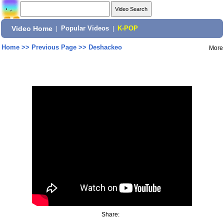
Video Home
|
Popular Videos
|
K-POP
Home
>>
Previous Page
>>
Deshackeo
More
Share: