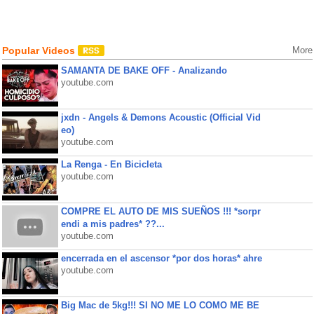
Popular Videos
More
SAMANTA DE BAKE OFF - Analizando
youtube.com
jxdn - Angels & Demons Acoustic (Official Vid
eo)
youtube.com
La Renga - En Bicicleta
youtube.com
COMPRE EL AUTO DE MIS SUEÑOS !!! *sorpr
endi a mis padres* ??...
youtube.com
encerrada en el ascensor *por dos horas* ahre
youtube.com
Big Mac de 5kg!!! SI NO ME LO COMO ME BE