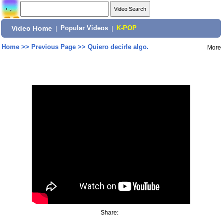
Video Home
|
Popular Videos
|
K-POP
Home
>>
Previous Page
>>
Quiero decirle algo.
More
Share: