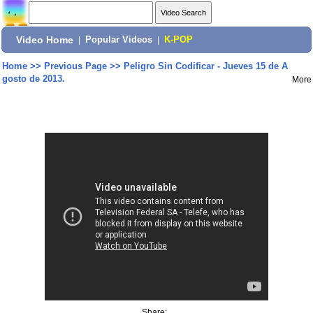
Video Home
|
Popular Videos
|
K-POP
Home
>>
Previous Page
>>
Peligro Sin Codificar - Jueves 15 de A
gosto de 2013.
More
Share: