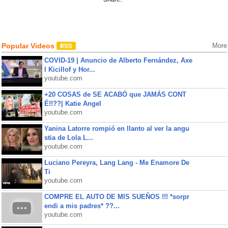
Popular Videos
More
COVID-19 | Anuncio de Alberto Fernández, Axe
l Kicillof y Hor...
youtube.com
+20 COSAS de SE ACABÓ que JAMÁS CONT
É!!??| Katie Angel
youtube.com
Yanina Latorre rompió en llanto al ver la angu
stia de Lola L...
youtube.com
Luciano Pereyra, Lang Lang - Me Enamore De
Ti
youtube.com
COMPRE EL AUTO DE MIS SUEÑOS !!! *sorpr
endi a mis padres* ??...
youtube.com