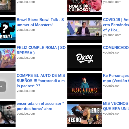
youtube.com
youtube.com
Brawl Stars: Brawl Talk - S
COVID-19 | An
ummer of Monsters!
erto Fernández
youtube.com
of y Hor...
youtube.com
FELIZ CUMPLE ROMA ( SO
COMUNICADO
RPRESA )
youtube.com
youtube.com
COMPRE EL AUTO DE MIS
Ke Personajes 
SUEÑOS !!! *sorprendi a m
mpo (Versión
is padres* ??...
youtube.com
youtube.com
encerrada en el ascensor *
MIS VECINO
por dos horas* ahre
QUE ERA UN 
youtube.com
youtube.com