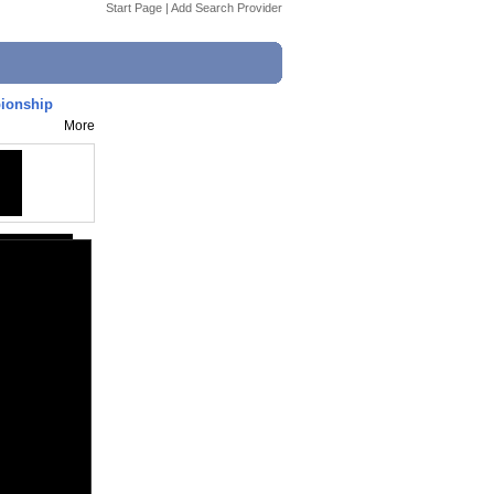
Start Page
|
Add Search Provider
pionship
More