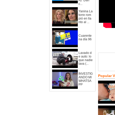
A)" Dan
c...
Yanina La
torre rom
pió en lla
nto al ...
Cuarente
na día 96
Lavado d
e auto: lo
que nadie
lava (...
INVESTIG
Popular 
ANDO MI
WHATSA
PP