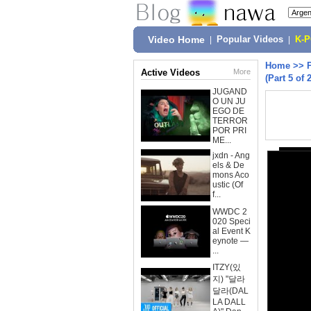
Video Home
|
Popular Videos
|
K-
Home
>>
Active Videos
More
(Part 5 of 
JUGAND
O UN JU
EGO DE
TERROR
POR PRI
ME...
jxdn - Ang
els & De
mons Aco
ustic (Of
f...
WWDC 2
020 Speci
al Event K
eynote —
...
ITZY(있
지) "달라
달라(DAL
LA DALL