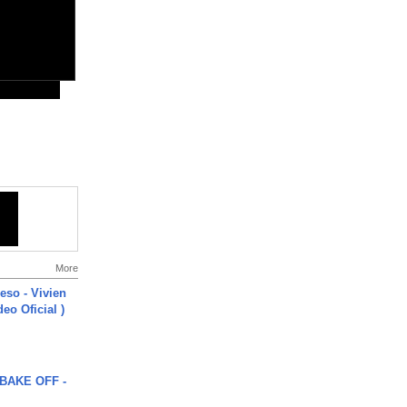
More
ieso - Vivien
eo Oficial )
BAKE OFF -