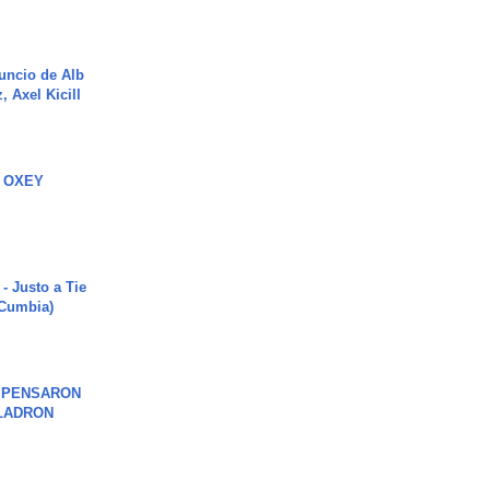
uncio de Alb
, Axel Kicill
 OXEY
- Justo a Tie
 Cumbia)
S PENSARON
LADRON