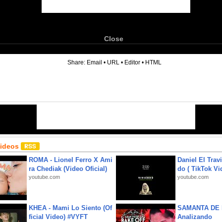
Close
6
Share:
Email
•
URL
•
Editor
•
HTML
Videos
ROMA - Lionel Ferro X Ami
Daniel El Trav
ra Chediak (Video Oficial)
do ( TikTok Vid
youtube.com
youtube.com
KHEA - Mami Lo Siento (Of
SAMANTA DE 
ficial Video) #VYFT
Analizando