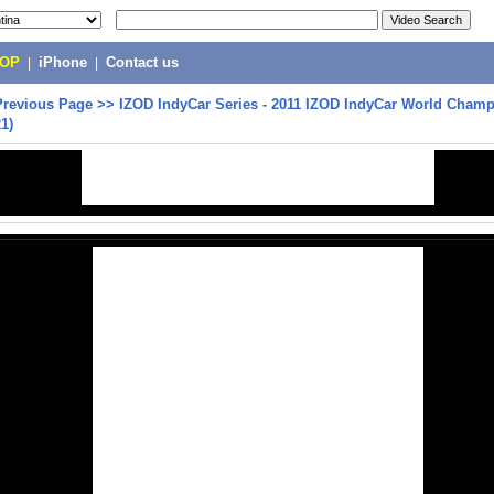
POP
|
iPhone
|
Contact us
Previous Page
>>
IZOD IndyCar Series - 2011 IZOD IndyCar World Cham
21)