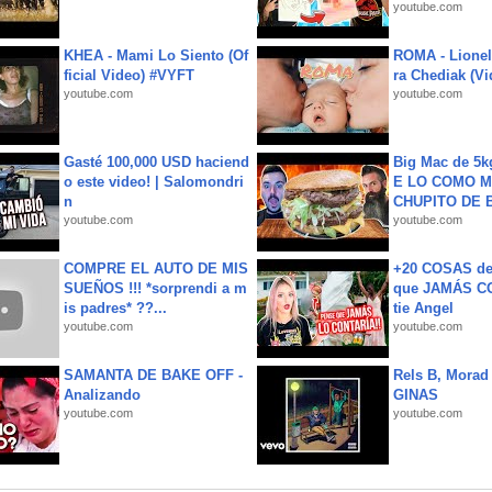
youtube.com
KHEA - Mami Lo Siento (Of
ROMA - Lionel
ficial Video) #VYFT
ra Chediak (Vi
youtube.com
youtube.com
Gasté 100,000 USD haciend
Big Mac de 5k
o este video! | Salomondri
E LO COMO M
n
CHUPITO DE B
youtube.com
youtube.com
COMPRE EL AUTO DE MIS
+20 COSAS d
SUEÑOS !!! *sorprendi a m
que JAMÁS CO
is padres* ??...
tie Angel
youtube.com
youtube.com
SAMANTA DE BAKE OFF -
Rels B, Morad
Analizando
GINAS
youtube.com
youtube.com