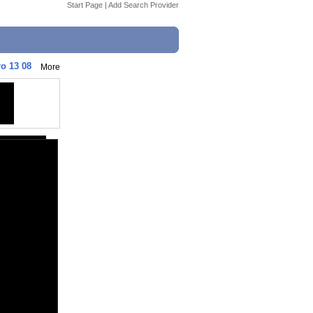
Start Page
|
Add Search Provider
o 13 08
More