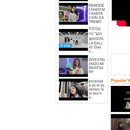
REMODE
LANDO M
I HABITA
CIÓN: EX
TREMO
ITZY(있
지) "달라
달라(DAL
LA DALL
A)" Dan
c...
INVESTIG
ANDO MI
WHATSA
PP
Popular 
encerrad
a en el as
censor *p
or dos h
o...