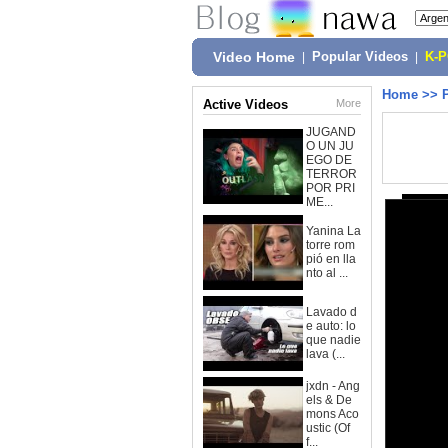
Video Home
|
Popular Videos
|
K-
Home
>>
Active Videos
More
JUGAND
O UN JU
EGO DE
TERROR
POR PRI
ME...
Yanina La
torre rom
pió en lla
nto al ...
Lavado d
e auto: lo
que nadie
lava (...
jxdn - Ang
els & De
mons Aco
ustic (Of
f...