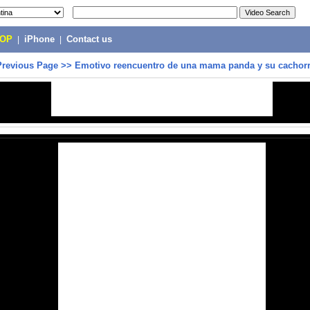
POP
|
iPhone
|
Contact us
Previous Page
>>
Emotivo reencuentro de una mama panda y su cachorr