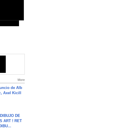
More
uncio de Alb
, Axel Kicill
DIBUJO DE
S ART ! RET
DIBU...