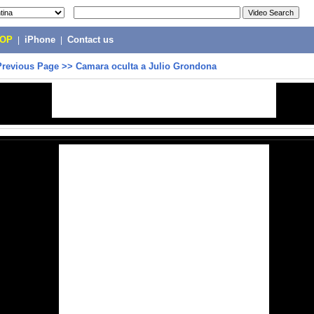
POP
|
iPhone
|
Contact us
Previous Page
>>
Camara oculta a Julio Grondona