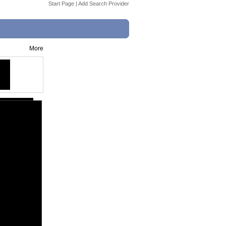
Start Page
|
Add Search Provider
More