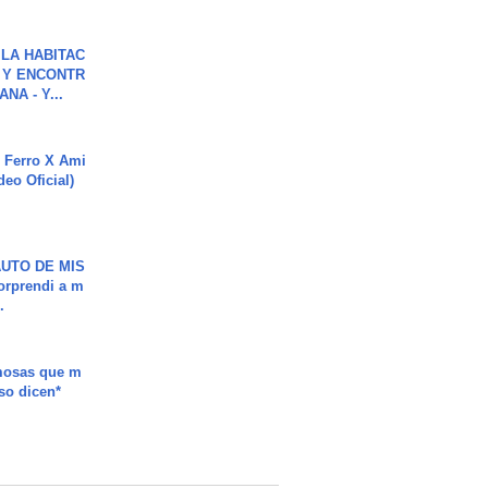
LA HABITAC
 Y ENCONTR
NA - Y...
 Ferro X Ami
deo Oficial)
UTO DE MIS
orprendi a m
.
mosas que m
so dicen*