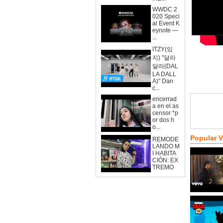
WWDC 2
020 Speci
al Event K
eynote —
...
ITZY(있
지) "달라
달라(DAL
LA DALL
A)" Dan
c...
encerrad
a en el as
censor *p
or dos h
o...
Popular 
REMODE
LANDO M
I HABITA
CIÓN: EX
TREMO