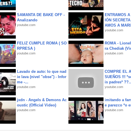
SAMANTA DE BAKE OFF -
ENTRAMOS A 
Analizando
IÓN SECRETA
youtube.com
AMOS A MARIA
youtube.com
FELIZ CUMPLE ROMA ( SO
ROMA - Lionel
RPRESA )
ra Chediak (Vi
youtube.com
youtube.com
Lavado de auto: lo que nad
COMPRE EL A
ie lava (nivel "obse") - Infor
SUEÑOS !!! *s
me -...
is padres* ??..
youtube.com
youtube.com
jxdn - Angels & Demons Ac
imitando a fa
oustic (Official Video)
e parezco *o e
youtube.com
youtube.com