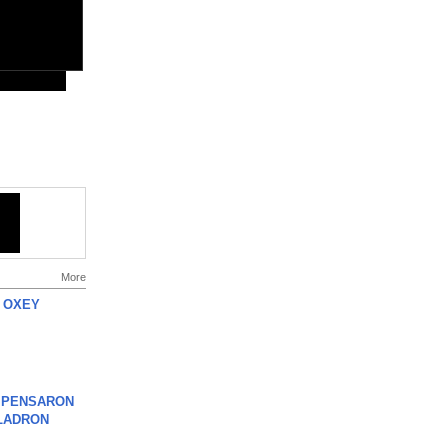
More
 OXEY
S PENSARON
LADRON