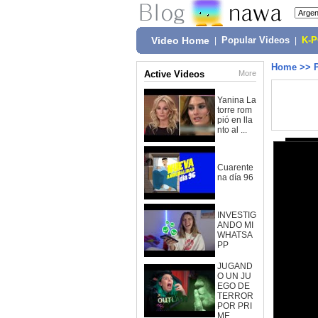
Video Home
|
Popular Videos
|
K-
Home
>>
Active Videos
More
Yanina La
torre rom
pió en lla
nto al ...
Cuarente
na día 96
INVESTIG
ANDO MI
WHATSA
PP
JUGAND
O UN JU
EGO DE
TERROR
POR PRI
ME...