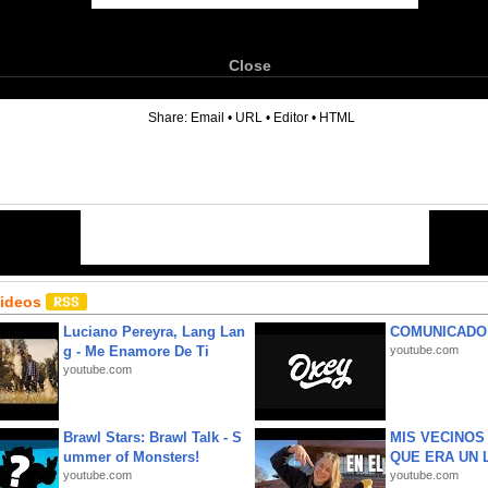
Close
6
Share:
Email
•
URL
•
Editor
•
HTML
Videos
Luciano Pereyra, Lang Lan
COMUNICADO
g - Me Enamore De Ti
youtube.com
youtube.com
Brawl Stars: Brawl Talk - S
MIS VECINO
ummer of Monsters!
QUE ERA UN 
youtube.com
youtube.com