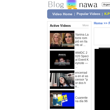
Video Home
|
Popular Videos
|
K-
Home
>>
Active Videos
More
Yanina La
torre rom
pió en lla
nto al ...
WWDC 2
020 Speci
al Event K
eynote —
...
encerrad
a en el as
censor *p
or dos h
o...
Cuarente
na día 96