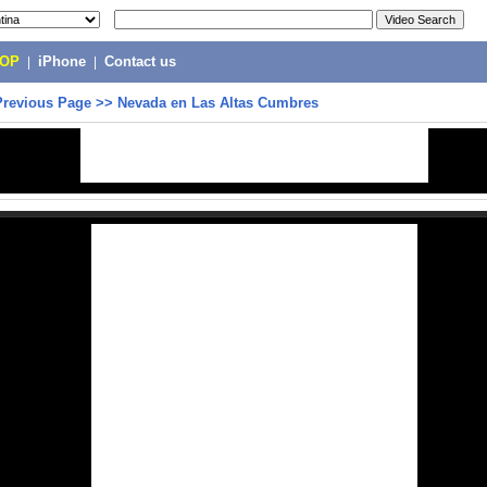
POP
|
iPhone
|
Contact us
Previous Page
>>
Nevada en Las Altas Cumbres