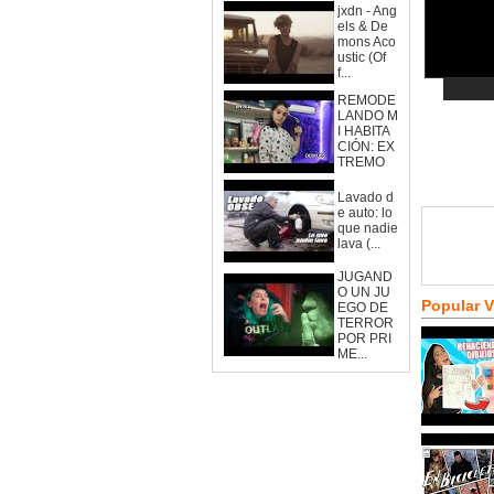
jxdn - Ang
els & De
mons Aco
ustic (Of
f...
REMODE
LANDO M
I HABITA
CIÓN: EX
TREMO
Lavado d
e auto: lo
que nadie
lava (...
JUGAND
O UN JU
Popular 
EGO DE
TERROR
POR PRI
ME...