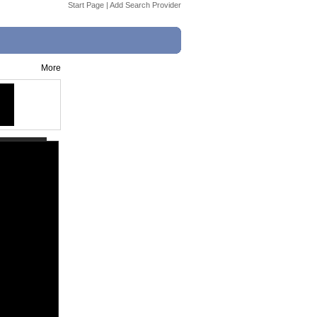
Start Page
|
Add Search Provider
More