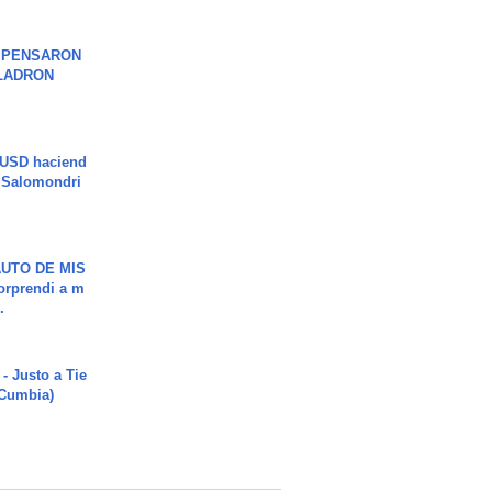
S PENSARON
LADRON
 USD haciend
| Salomondri
UTO DE MIS
orprendi a m
.
- Justo a Tie
 Cumbia)