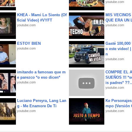
youtube.com
KHEA - Mami Lo Siento (Of
MIS VECINO
ficial Video) #VYFT
QUE ERA UN 
youtube.com
youtube.com
ESTOY BIEN
Gasté 100,000
youtube.com
o este video! 
n
youtube.com
imitando a famosas que m
COMPRE EL A
e parezco *o eso dicen*
SUEÑOS !!! *s
youtube.com
is padres* ??..
youtube.com
Luciano Pereyra, Lang Lan
Ke Personajes 
g - Me Enamore De Ti
mpo (Versión
youtube.com
youtube.com