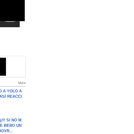
More
O A YOLO A
ASÍ REACCI
g!!! SI NO M
E BEBO UN
OVR...