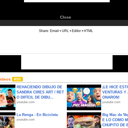
Close
6
Share:
Email
•
URL
•
Editor
•
HTML
Videos
REHACIENDO DIBUJO DE
¡LE HICE EST
SANDRA CIRES ART ! RET
VENTURAS Y 
O DIFÍCIL DE DIBU...
ONARON!
youtube.com
youtube.com
La Renga - En Bicicleta
Big Mac de 5k
youtube.com
E LO COMO M
CHUPITO DE B