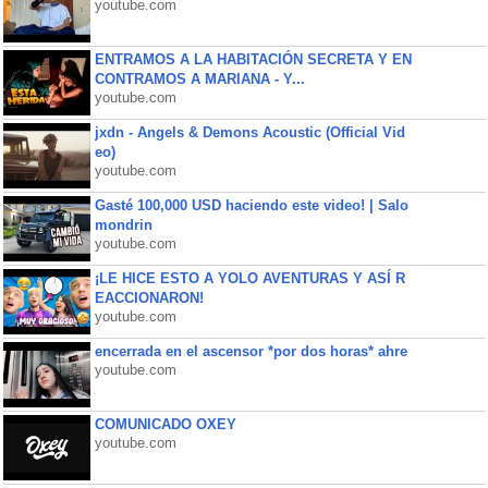
youtube.com
ENTRAMOS A LA HABITACIÓN SECRETA Y EN
CONTRAMOS A MARIANA - Y...
youtube.com
jxdn - Angels & Demons Acoustic (Official Vid
eo)
youtube.com
Gasté 100,000 USD haciendo este video! | Salo
mondrin
youtube.com
¡LE HICE ESTO A YOLO AVENTURAS Y ASÍ R
EACCIONARON!
youtube.com
encerrada en el ascensor *por dos horas* ahre
youtube.com
COMUNICADO OXEY
youtube.com