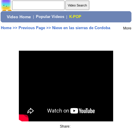
Video Home
|
Popular Videos
|
K-POP
Home
>>
Previous Page
>>
Nieve en las sierras de Cordoba
More
Share: