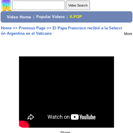
Video Home
|
Popular Videos
|
K-POP
Home
>>
Previous Page
>>
El Papa Francisco recibió a la Selecci
ón Argentina en el Vaticano
More
Share: