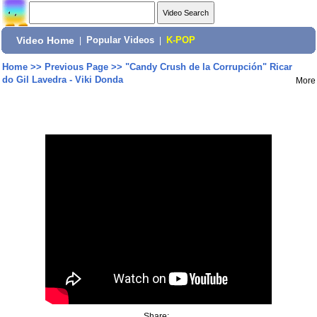
Video Home
|
Popular Videos
|
K-POP
Home
>>
Previous Page
>>
"Candy Crush de la Corrupción" Ricar
do Gil Lavedra - Viki Donda
More
Share: