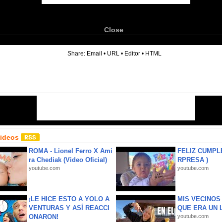
Close
6
Share:
Email
•
URL
•
Editor
•
HTML
Videos
ROMA - Lionel Ferro X Ami
FELIZ CUMPL
ra Chediak (Video Oficial)
RPRESA )
youtube.com
youtube.com
¡LE HICE ESTO A YOLO A
MIS VECINO
VENTURAS Y ASÍ REACCI
QUE ERA UN 
ONARON!
youtube.com