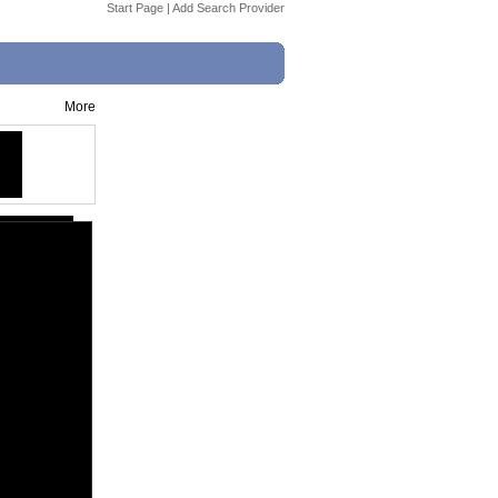
Start Page
|
Add Search Provider
More