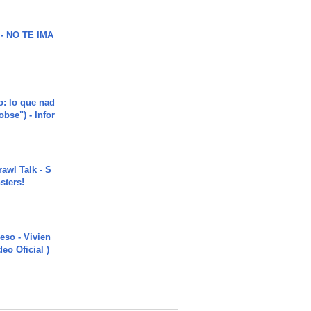
 - NO TE IMA
o: lo que nad
"obse") - Infor
rawl Talk - S
sters!
ieso - Vivien
eo Oficial )