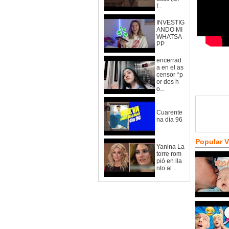
f...
INVESTIG
ANDO MI
WHATSA
PP
encerrad
a en el as
censor *p
or dos h
o...
Cuarente
na día 96
Popular 
Yanina La
torre rom
pió en lla
nto al ...