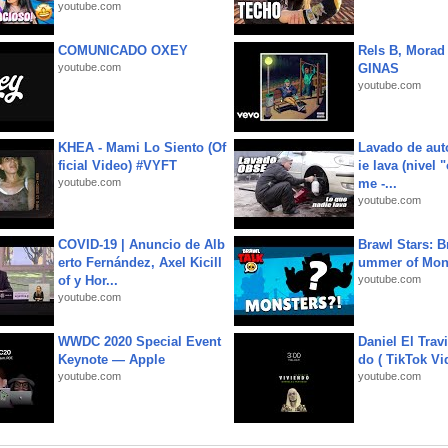
youtube.com
COMUNICADO OXEY
Rels B, Morad
youtube.com
GINAS
youtube.com
KHEA - Mami Lo Siento (Of
Lavado de aut
ficial Video) #VYFT
ie lava (nivel 
youtube.com
me -...
youtube.com
COVID-19 | Anuncio de Alb
Brawl Stars: B
erto Fernández, Axel Kicill
ummer of Mon
of y Hor...
youtube.com
youtube.com
WWDC 2020 Special Event
Daniel El Trav
Keynote — Apple
do ( TikTok Vid
youtube.com
youtube.com