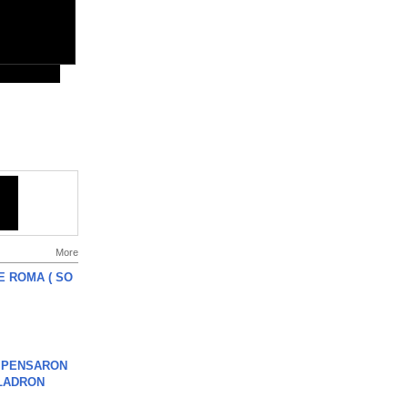
More
E ROMA ( SO
S PENSARON
LADRON