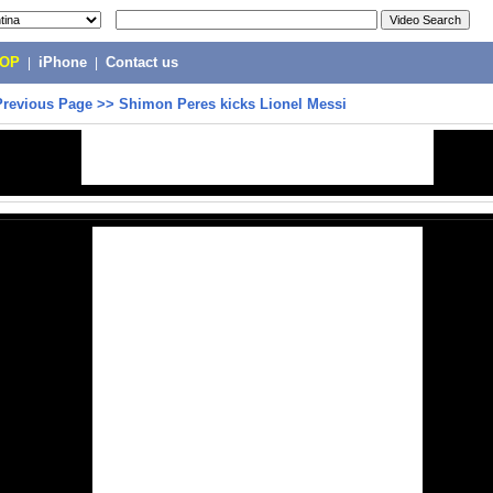
POP
|
iPhone
|
Contact us
Previous Page
>>
Shimon Peres kicks Lionel Messi