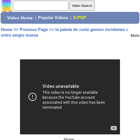
Video Home
|
Popular Videos
|
K-POP
Home
>>
Previous Page
>>
la patota de curto genero incidentes c
ontra sergio massa
More
Share: