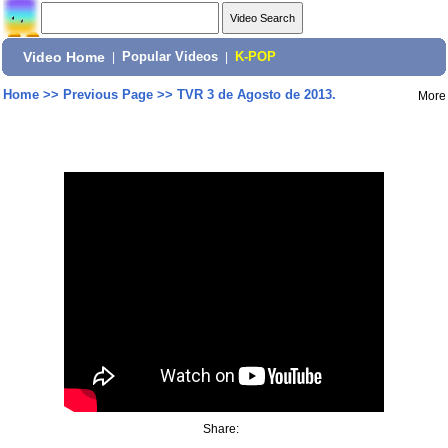
Video Home
|
Popular Videos
|
K-POP
Home
>>
Previous Page
>>
TVR 3 de Agosto de 2013.
More
Share: