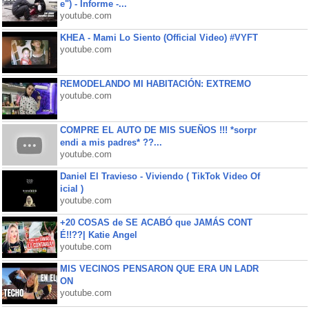
e") - Informe -...
youtube.com
KHEA - Mami Lo Siento (Official Video) #VYFT
youtube.com
REMODELANDO MI HABITACIÓN: EXTREMO
youtube.com
COMPRE EL AUTO DE MIS SUEÑOS !!! *sorpr
endi a mis padres* ??...
youtube.com
Daniel El Travieso - Viviendo ( TikTok Video Of
icial )
youtube.com
+20 COSAS de SE ACABÓ que JAMÁS CONT
É!!??| Katie Angel
youtube.com
MIS VECINOS PENSARON QUE ERA UN LADR
ON
youtube.com