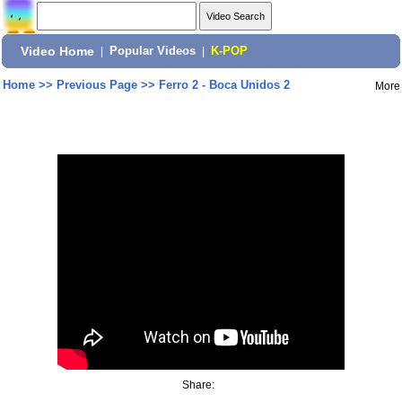
Video Home
|
Popular Videos
|
K-POP
Home
>>
Previous Page
>>
Ferro 2 - Boca Unidos 2
More
Share: