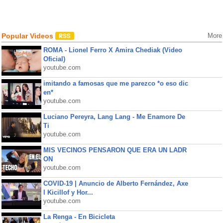
Popular Videos
More
ROMA - Lionel Ferro X Amira Chediak (Video
Oficial)
youtube.com
imitando a famosas que me parezco *o eso dic
en*
youtube.com
Luciano Pereyra, Lang Lang - Me Enamore De
Ti
youtube.com
MIS VECINOS PENSARON QUE ERA UN LADR
ON
youtube.com
COVID-19 | Anuncio de Alberto Fernández, Axe
l Kicillof y Hor...
youtube.com
La Renga - En Bicicleta