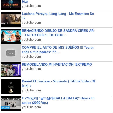
bia)
youtube.com
Luciano Pereyra, Lang Lang - Me Enamore De
Ti
youtube.com
REHACIENDO DIBUJO DE SANDRA CIRES AR
T ! RETO DIFÍCIL DE DIBU...
youtube.com
COMPRE EL AUTO DE MIS SUEÑOS !!! *sorpr
endi a mis padres* ??...
youtube.com
REMODELANDO MI HABITACIÓN: EXTREMO
youtube.com
Daniel El Travieso - Viviendo ( TikTok Video Of
icial )
youtube.com
ITZY(있지) "달라달라(DALLA DALLA)" Dance Pr
actice (2020 Ver.)
youtube.com