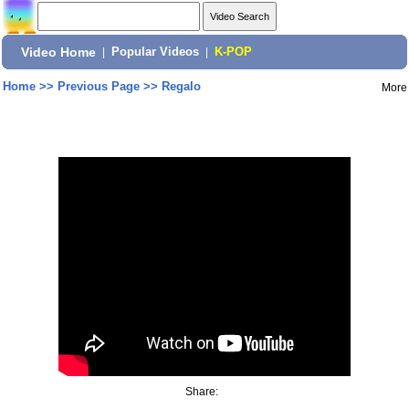
Video Home
|
Popular Videos
|
K-POP
Home
>>
Previous Page
>>
Regalo
More
Share: