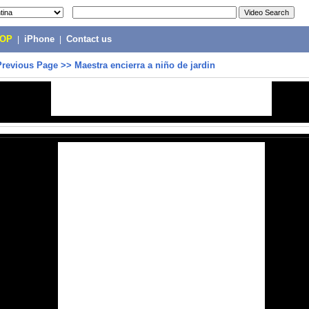
POP
|
iPhone
|
Contact us
Previous Page
>>
Maestra encierra a niño de jardin