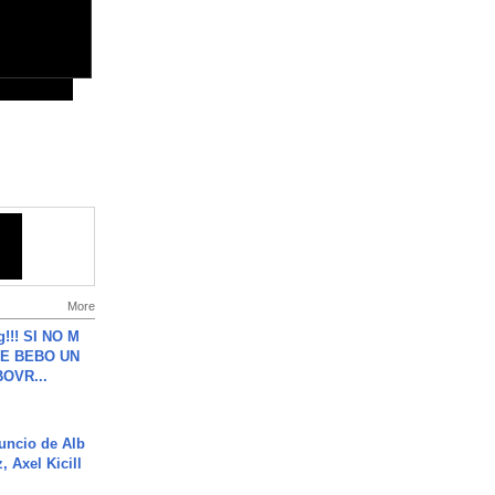
More
g!!! SI NO M
E BEBO UN
OVR...
uncio de Alb
, Axel Kicill