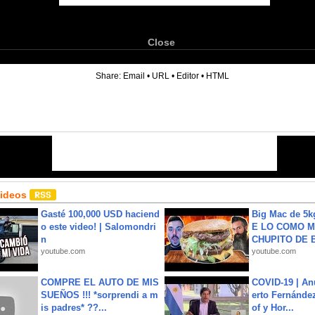
Close
6
Share:
Email
•
URL
•
Editor
•
HTML
Videos
Gasté 100,000 USD haciend
Big Mac de 5k
o este video! | Salomondri
E LO COMO M
n
CHUPITO DE B
youtube.com
youtube.com
COMPRE EL AUTO DE MIS
COVID-19 | An
SUEÑOS !!! *sorprendi a m
erto Fernández
is padres* ??...
of y Hor...