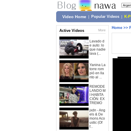
Video Home
|
Popular Videos
|
K-
Home
>>
Active Videos
More
Lavado d
e auto: lo
que nadie
lava (...
Yanina La
torre rom
pió en lla
nto al ...
REMODE
LANDO M
I HABITA
CIÓN: EX
TREMO
jxdn - Ang
els & De
mons Aco
ustic (Of
f...