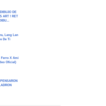
DIBUJO DE
S ART ! RET
DIBU...
ra, Lang Lan
e De Ti
 Ferro X Ami
deo Oficial)
S PENSARON
LADRON