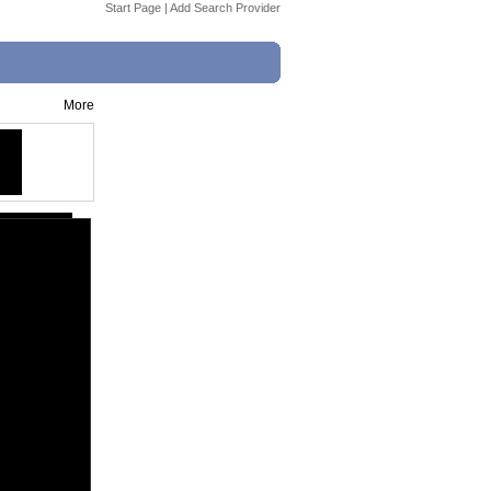
Start Page
|
Add Search Provider
More