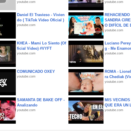
youtube.com
youtube.com
Daniel El Travieso - Vivien
REHACIENDO 
do ( TikTok Video Oficial )
SANDRA CIRE
youtube.com
O DIFÍCIL DE 
youtube.com
KHEA - Mami Lo Siento (Of
Luciano Perey
ficial Video) #VYFT
g - Me Enamor
youtube.com
youtube.com
COMUNICADO OXEY
ROMA - Lionel
youtube.com
ra Chediak (Vi
youtube.com
SAMANTA DE BAKE OFF -
MIS VECINO
Analizando
QUE ERA UN 
youtube.com
youtube.com