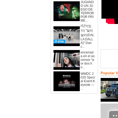
JUGAND
O UN JU
EGO DE
TERROR
POR PRI
ME...
ITZY(있
지) "달라
달라(DAL
LA DALL
A)" Dan
c...
encerrad
a en el as
censor *p
or dos h
o...
Popular 
WWDC 2
020 Speci
al Event K
eynote —
...