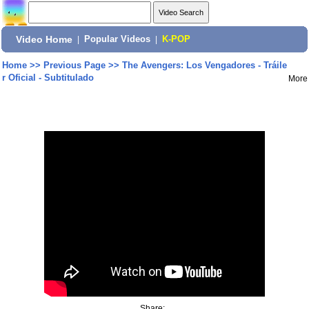
Video Home
|
Popular Videos
|
K-POP
Home
>>
Previous Page
>>
The Avengers: Los Vengadores - Tráile
r Oficial - Subtitulado
More
Share: