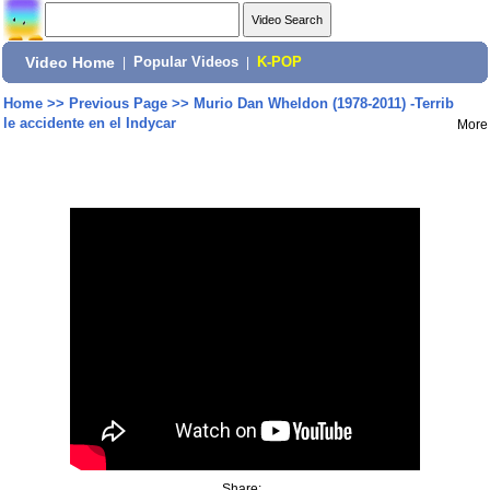
Video Home
|
Popular Videos
|
K-POP
Home
>>
Previous Page
>>
Murio Dan Wheldon (1978-2011) -Terrib
le accidente en el Indycar
More
Share: