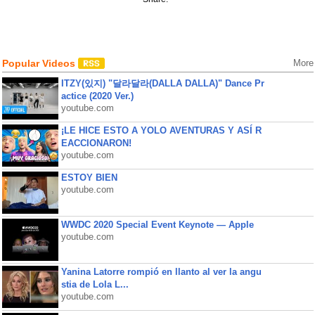
Popular Videos
More
ITZY(있지) "달라달라(DALLA DALLA)" Dance Pr
actice (2020 Ver.)
youtube.com
¡LE HICE ESTO A YOLO AVENTURAS Y ASÍ R
EACCIONARON!
youtube.com
ESTOY BIEN
youtube.com
WWDC 2020 Special Event Keynote — Apple
youtube.com
Yanina Latorre rompió en llanto al ver la angu
stia de Lola L...
youtube.com