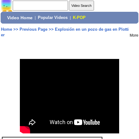
Video Home
|
Popular Videos
|
K-POP
Home
>>
Previous Page
>>
Explosión en un pozo de gas en Plotti
er
More
Share: