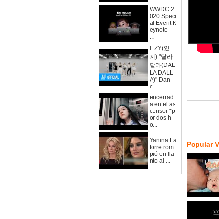
WWDC 2
020 Speci
al Event K
eynote —
...
ITZY(있
지) "달라
달라(DAL
LA DALL
A)" Dan
c...
encerrad
a en el as
censor *p
or dos h
o...
Yanina La
Popular 
torre rom
pió en lla
nto al ...