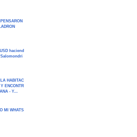
S PENSARON
LADRON
 USD haciend
| Salomondri
LA HABITAC
 Y ENCONTR
NA - Y...
O MI WHATS