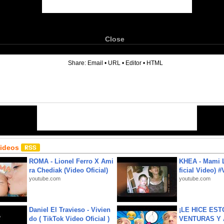
Close
6
Share:
Email
•
URL
•
Editor
•
HTML
Videos
ROMA - Lionel Ferro X Ami
KHEA - Mami L
ra Chediak (Video Oficial)
ficial Video) 
youtube.com
youtube.com
Daniel El Travieso - Vivien
¡LE HICE EST
do ( TikTok Video Oficial )
VENTURAS Y 