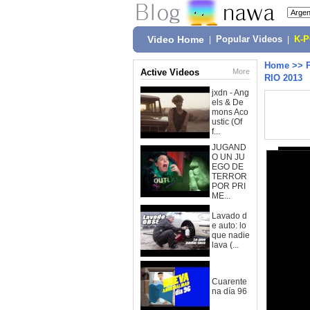
Video Home
|
Popular Videos
|
K-
Home
>>
Active Videos
More
RIO 2013
jxdn - Ang
els & De
mons Aco
ustic (Of
f...
JUGAND
O UN JU
EGO DE
TERROR
POR PRI
ME...
Lavado d
e auto: lo
que nadie
lava (...
Cuarente
na día 96