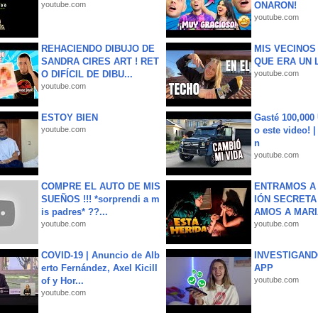
youtube.com
ONARON!
youtube.com
REHACIENDO DIBUJO DE
MIS VECINO
SANDRA CIRES ART ! RET
QUE ERA UN 
O DIFÍCIL DE DIBU...
youtube.com
youtube.com
ESTOY BIEN
Gasté 100,000
youtube.com
o este video! 
n
youtube.com
COMPRE EL AUTO DE MIS
ENTRAMOS A 
SUEÑOS !!! *sorprendi a m
IÓN SECRETA
is padres* ??...
AMOS A MARIA
youtube.com
youtube.com
COVID-19 | Anuncio de Alb
INVESTIGAND
erto Fernández, Axel Kicill
APP
of y Hor...
youtube.com
youtube.com