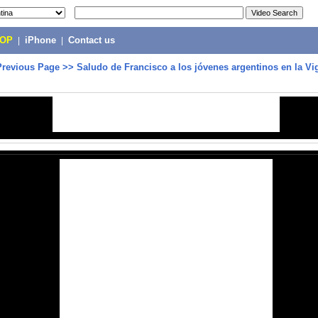
POP
|
iPhone
|
Contact us
Previous Page
>>
Saludo de Francisco a los jóvenes argentinos en la Vi