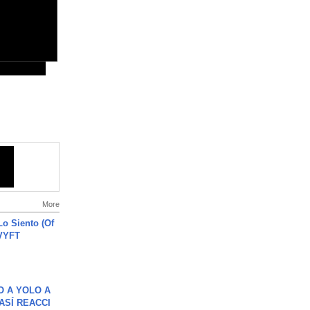
More
o Siento (Of
#VYFT
O A YOLO A
ASÍ REACCI