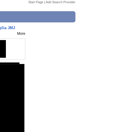
Start Page
|
Add Search Provider
gilia JMJ
More