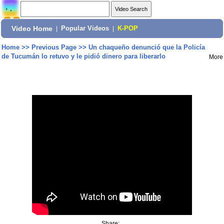
Video Home
|
Popular Videos
|
K-POP
Home
>>
Previous Page
>>
Un chaqueño denunció que la Policía
de Tucumán lo retuvo y le pidió dinero para liberarlo
More
Share: