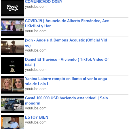
COMUNICADO OXEY
youtube.com
COVID-19 | Anuncio de Alberto Fernández, Axe
l Kicillof y Hor...
youtube.com
jxdn - Angels & Demons Acoustic (Official Vid
eo)
youtube.com
Daniel El Travieso - Viviendo ( TikTok Video Of
icial )
youtube.com
Yanina Latorre rompió en llanto al ver la angu
stia de Lola L...
youtube.com
Gasté 100,000 USD haciendo este video! | Salo
mondrin
youtube.com
ESTOY BIEN
youtube.com