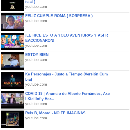
icial )
youtube.com
FELIZ CUMPLE ROMA ( SORPRESA )
youtube.com
¡LE HICE ESTO A YOLO AVENTURAS Y ASÍ R
EACCIONARON!
youtube.com
ESTOY BIEN
youtube.com
Ke Personajes - Justo a Tiempo (Versión Cum
bia)
youtube.com
COVID-19 | Anuncio de Alberto Fernández, Axe
l Kicillof y Hor...
youtube.com
Rels B, Morad - NO TE IMAGINAS
youtube.com