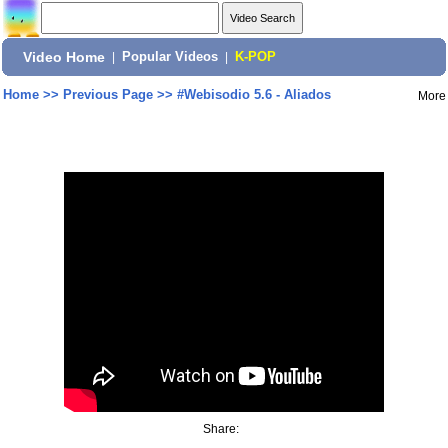
Video Home
|
Popular Videos
|
K-POP
Home
>>
Previous Page
>>
#Webisodio 5.6 - Aliados
More
Share: