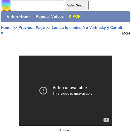
Video Home
|
Popular Videos
|
K-POP
Home
>>
Previous Page
>>
Lanata le contestó a Verbitsky y Carlott
o
More
Share: