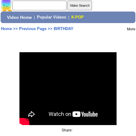
Video Home
|
Popular Videos
|
K-POP
Home
>>
Previous Page
>>
BIRTHDAY
More
Share: