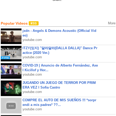
Popular Videos
More
jxdn - Angels & Demons Acoustic (Official Vid
eo)
youtube.com
ITZY(있지) "달라달라(DALLA DALLA)" Dance Pr
actice (2020 Ver.)
youtube.com
COVID-19 | Anuncio de Alberto Fernández, Axe
l Kicillof y Hor...
youtube.com
JUGANDO UN JUEGO DE TERROR POR PRIM
ERA VEZ l Sofia Castro
youtube.com
COMPRE EL AUTO DE MIS SUEÑOS !!! *sorpr
endi a mis padres* ??...
youtube.com