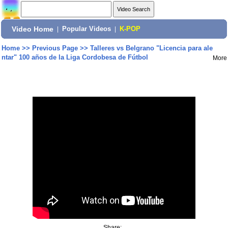
Video Home
|
Popular Videos
|
K-POP
Home
>>
Previous Page
>>
Talleres vs Belgrano "Licencia para ale
ntar" 100 años de la Liga Cordobesa de Fútbol
More
Share: