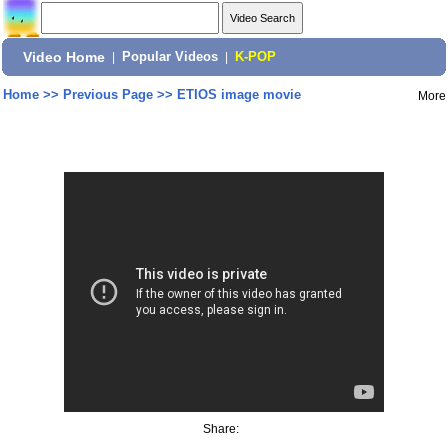
Video Home
|
Popular Videos
|
K-POP
Home
>>
Previous Page
>>
ETIOS image movie
More
Share: