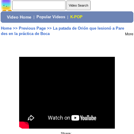
Video Home
|
Popular Videos
|
K-POP
Home
>>
Previous Page
>>
La patada de Orión que lesionó a Pare
des en la práctica de Boca
More
Share: