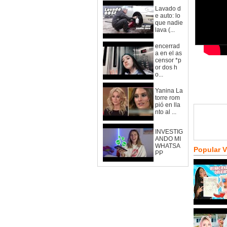
Lavado d
e auto: lo
que nadie
lava (...
encerrad
a en el as
censor *p
or dos h
o...
Yanina La
torre rom
pió en lla
nto al ...
INVESTIG
ANDO MI
WHATSA
Popular 
PP