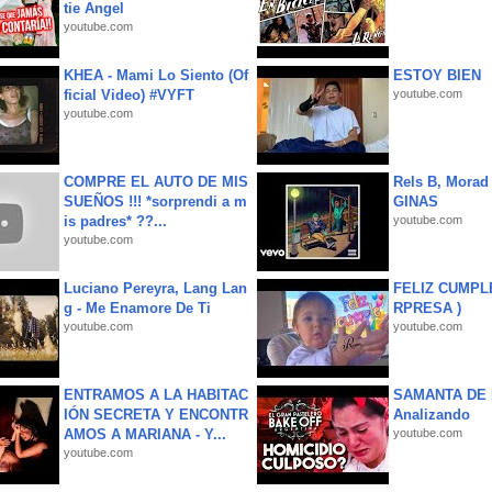
tie Angel
youtube.com
KHEA - Mami Lo Siento (Of
ESTOY BIEN
ficial Video) #VYFT
youtube.com
youtube.com
COMPRE EL AUTO DE MIS
Rels B, Morad
SUEÑOS !!! *sorprendi a m
GINAS
is padres* ??...
youtube.com
youtube.com
Luciano Pereyra, Lang Lan
FELIZ CUMPL
g - Me Enamore De Ti
RPRESA )
youtube.com
youtube.com
ENTRAMOS A LA HABITAC
SAMANTA DE 
IÓN SECRETA Y ENCONTR
Analizando
AMOS A MARIANA - Y...
youtube.com
youtube.com