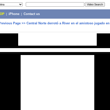
POP
|
iPhone
|
Contact us
Previous Page
>>
Central Norte derrotó a River en el amistoso jugado en