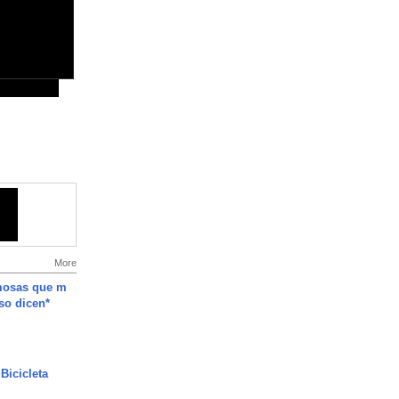
More
mosas que m
so dicen*
Bicicleta