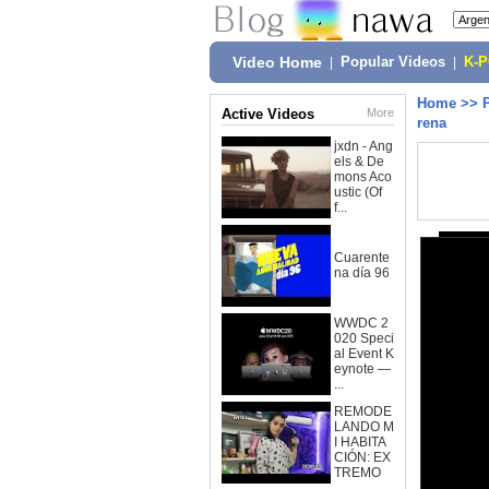
Video Home
|
Popular Videos
|
K-
Home
>>
Active Videos
More
rena
jxdn - Ang
els & De
mons Aco
ustic (Of
f...
Cuarente
na día 96
WWDC 2
020 Speci
al Event K
eynote —
...
REMODE
LANDO M
I HABITA
CIÓN: EX
TREMO