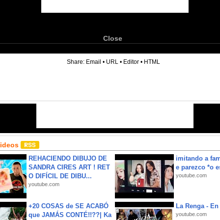
Close
6
Share:
Email
•
URL
•
Editor
•
HTML
Videos
REHACIENDO DIBUJO DE
imitando a fa
SANDRA CIRES ART ! RET
e parezco *o e
O DIFÍCIL DE DIBU...
youtube.com
youtube.com
+20 COSAS de SE ACABÓ
La Renga - En 
que JAMÁS CONTÉ!!??| Ka
youtube.com