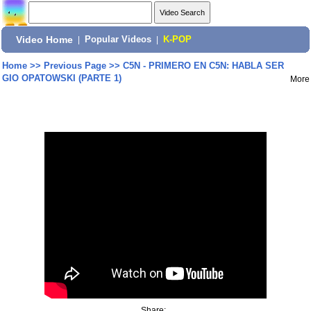
Video Home
|
Popular Videos
|
K-POP
Home
>>
Previous Page
>>
C5N - PRIMERO EN C5N: HABLA SER
GIO OPATOWSKI (PARTE 1)
More
Share: