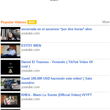
Popular Videos
More
encerrada en el ascensor *por dos horas* ahre
youtube.com
ESTOY BIEN
youtube.com
Daniel El Travieso - Viviendo ( TikTok Video Of
icial )
youtube.com
Gasté 100,000 USD haciendo este video! | Salo
mondrin
youtube.com
KHEA - Mami Lo Siento (Official Video) #VYFT
youtube.com